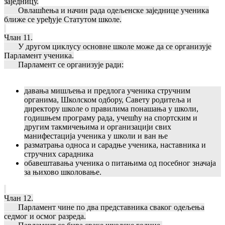
заједницу.
Овлашћења и начин рада одељенске заједнице ученика
ближе се уређује Статутом школе.
Члан 11.
У другом циклусу основне школе може да се организује
Парламент ученика.
Парламент се организује ради:
давања мишљења и предлога ученика стручним
органима, Школском одбору, Савету родитеља и
директору школе о правилима понашања у школи,
годишњем програму рада, учешћу на спортским и
другим такмичењима и организацији свих
манифестација ученика у школи и ван ње
разматрања односа и сарадње ученика, наставника и
стручних сарадника
обавештавања ученика о питањима од посебног значаја
за њихово школовање.
Члан 12.
Парламент чине по два представника сваког одељења
седмог и осмог разреда.