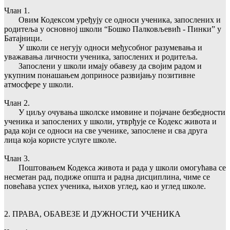
Члан 1.
Овим Кодексом уређују се односи ученика, запослених и
родитеља у основној школи “Бошко Палковљевић - Пинки” у
Батајници.
У школи се негују односи међусобног разумевања и
уважавања личности ученика, запослених и родитеља.
Запослени у школи имају обавезу да својим радом и
укупним понашањем доприносе развијању позитивне
атмосфере у школи.
Члан 2.
У циљу очувања школске имовине и појачане безбедности
ученика и запослених у школи, утврђује се Кодекс живота и
рада који се односи на све ученике, запослене и сва друга
лица која користе услуге школе.
Члан 3.
Поштовањем Кодекса живота и рада у школи омогућава се
несметан рад, подиже општа и радна дисциплина, чиме се
повећава успех ученика, њихов углед, као и углед школе.
2. ПРАВА, ОБАВЕЗЕ И ДУЖНОСТИ УЧЕНИКА