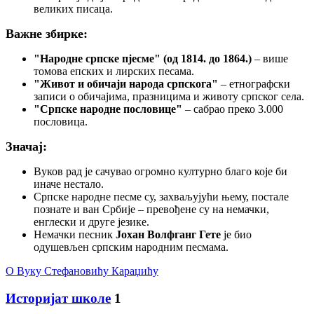
великих писаца.
Важне збирке:
"Народне српске пјесме" (од 1814. до 1864.)
– више
томова епских и лирских песама.
"Живот и обичаји народа српскога"
– етнографски
записи о обичајима, празницима и животу српског села.
"Српске народне пословице"
– сабрао преко 3.000
пословица.
Значај:
Вуков рад је сачувао огромно културно благо које би
иначе нестало.
Српске народне песме су, захваљујући њему, постале
познате и ван Србије – превођене су на немачки,
енглески и друге језике.
Немачки песник
Јохан Волфганг Гете
је био
одушевљен српским народним песмама.
О Вуку Стефановићу Караџићу
Историјат школе
1