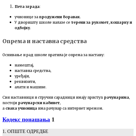
Пета зграда
:
учионице за
продужени боравак
.
У дворишту школе налазе се
терени за рукомет, кошарку и
одбојку
.
Опрема и наставна средства
Оснивање и рад школе пратила је опрема за наставу:
намештај,
наставна средства,
уређаји,
реквизити,
алати и машине.
Сви наставници и стручни сарадници имају приступ
рачунарима
,
постоји
рачунарски кабинет
,
а
свака учионица
има рачунар са интернет мрежом.
Кодекс понашања
1
1. ОПШТЕ ОДРЕДБЕ