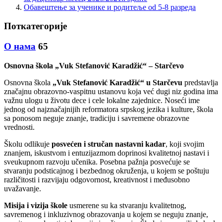
Обавештење за ученике и родитеље od 5-8 разреда
Поткатегорије
О нама
65
Osnovna škola „Vuk Stefanović Karadžić“ – Starčevo
Osnovna škola
„Vuk Stefanović Karadžić“ u Starčevu
predstavlja
značajnu obrazovno-vaspitnu ustanovu koja već dugi niz godina ima
važnu ulogu u životu dece i cele lokalne zajednice. Noseći ime
jednog od najznačajnijih reformatora srpskog jezika i kulture, škola
sa ponosom neguje znanje, tradiciju i savremene obrazovne
vrednosti.
Školu odlikuje
posvećen i stručan nastavni kadar
, koji svojim
znanjem, iskustvom i entuzijazmom doprinosi kvalitetnoj nastavi i
sveukupnom razvoju učenika. Posebna pažnja posvećuje se
stvaranju podsticajnog i bezbednog okruženja, u kojem se poštuju
različitosti i razvijaju odgovornost, kreativnost i međusobno
uvažavanje.
Misija i vizija škole
usmerene su ka stvaranju kvalitetnog,
savremenog i inkluzivnog obrazovanja u kojem se neguju znanje,