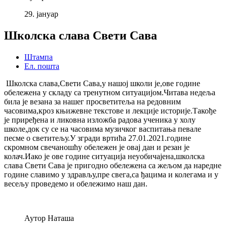
29.
јануар
Школска слава Свети Сава
Штампа
Ел. пошта
Школска слава,Свети Сава,у нашој школи је,ове године
обележена у складу са тренутном ситуацијом.Читава недеља
била је везана за нашег просветитеља на редовним
часовима,кроз књижевне текстове и лекције историје.Такође
је приређена и ликовна изложба радова ученика у холу
школе,док су се на часовима музичког васпитања певале
песме о светитељу.У згради вртића 27.01.2021.године
скромном свечаношћу обележен је овај дан и резан је
колач.Иако је ове године ситуација неуобичајена,школска
слава Свети Сава је пригодно обележена са жељом да наредне
године славимо у здрављу,пре свега,са ђацима и колегама и у
весељу проведемо и обележимо наш дан.
Аутор
Наташа