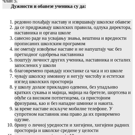
Члан 5.
Дужности и обавезе ученика су да:
редовно похађају наставу и извршавају школске обавезе
да се придржавају школских правила, одлука директора,
наставника и органа школе
савесно раде на усвајању знања, вештина и вредности
прописаних школским програмом
не ометају извођење наставе и не напуштају час без
претходног одобрења наставника
поштују личност других ученика, наставника и осталих
запослених у школи
благовремено правдају изостанке са часа и из школе
чувају школску имовину и негују чистоћу и естетски
изглед школских просторија
у школу долазе прикладно одевени, без упадљиво
кратких сукања и мајица, мајица на бретеле, шортсева и
обуће са високим потпетицема, са пристојним
фризурама, као и без нападне шминке и накита.
за време наставе искључе мобилне телефоне. У
супротном наставник има право да их привремено
одузме.
брину о личној уредности и хигијени, хигијени радних
просторија и школске средине у целости