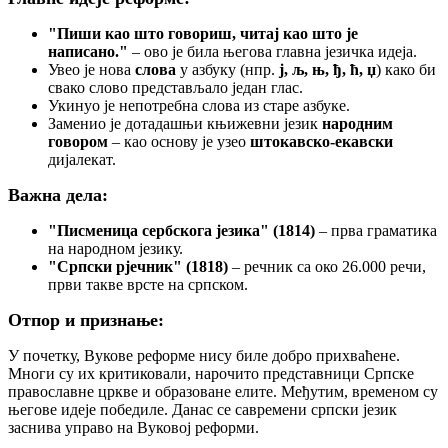
"Пиши као што говориш, читај као што је
написано."
– ово је била његова главна језичка идеја.
Увео је нова
слова
у азбуку (нпр.
ј, љ, њ, ђ, ћ, џ
) како би
свако слово представљало један глас.
Укинуо је непотребна слова из старе азбуке.
Заменио је дотадашњи књижевни језик
народним
говором
– као основу је узео
штокавско-екавски
дијалекат.
Важна дела:
"Писменица сербскога језика" (1814)
– прва граматика
на народном језику.
"Српски рјечник" (1818)
– речник са око 26.000 речи,
први такве врсте на српском.
Отпор и признање:
У почетку, Вукове реформе нису биле добро прихваћене.
Многи су их критиковали, нарочито представници Српске
православне цркве и образоване елите. Међутим, временом су
његове идеје победиле. Данас се савремени српски језик
заснива управо на Вуковој реформи.