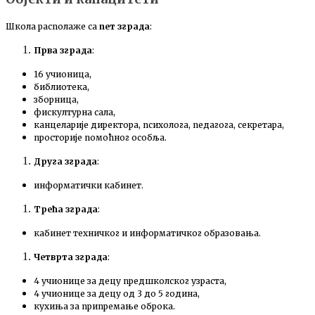
Школа располаже са
пет зграда
:
Прва зграда
:
16 учионица,
библиотека,
зборница,
фискултурна сала,
канцеларије директора, психолога, педагога, секретара,
просторије помоћног особља.
Друга зграда
:
информатички кабинет.
Трећа зграда
:
кабинет техничког и информатичког образовања.
Четврта зграда
:
4 учионице за децу предшколског узраста,
4 учионице за децу од 3 до 5 година,
кухиња за припремање оброка.