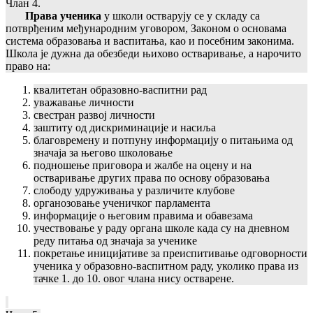
Члан 4.
Права ученика
у школи остварују се у складу са
потврђеним међународним уговором, Законом о основама
система образовања и васпитања, као и посебним законима.
Школа је дужна да обезбеди њихово остваривање, а нарочито
право на:
квалитетан образовно-васпитни рад
уважавање личности
свестран развој личности
заштиту од дискриминације и насиља
благовремену и потпуну информацију о питањима од
значаја за његово школовање
подношење приговора и жалбе на оцену и на
остваривање других права по основу образовања
слободу удруживања у различите клубове
органозовање ученичког парламента
информације о његовим правима и обавезама
учествовање у раду органа школе када су на дневном
реду питања од значаја за ученике
покретање иницијативе за преиспитивање одговорности
ученика у образовно-васпитном раду, уколико права из
тачке 1. до 10. овог члана нису остварене.