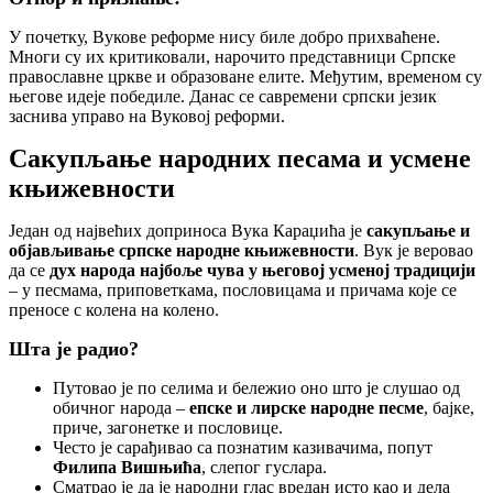
У почетку, Вукове реформе нису биле добро прихваћене.
Многи су их критиковали, нарочито представници Српске
православне цркве и образоване елите. Међутим, временом су
његове идеје победиле. Данас се савремени српски језик
заснива управо на Вуковој реформи.
Сакупљање народних песама и усмене
књижевности
Један од највећих доприноса Вука Караџића је
сакупљање и
објављивање српске народне књижевности
. Вук је веровао
да се
дух народа најбоље чува у његовој усменој традицији
– у песмама, приповеткама, пословицама и причама које се
преносе с колена на колено.
Шта је радио?
Путовао је по селима и бележио оно што је слушао од
обичног народа –
епске и лирске народне песме
, бајке,
приче, загонетке и пословице.
Често је сарађивао са познатим казивачима, попут
Филипа Вишњића
, слепог гуслара.
Сматрао је да је народни глас вредан исто као и дела