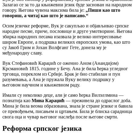
Залагао се за то да књижевни језик буде заснован на народном
говору. Његова чувена максима била је:
„Пиши као што
говориш, а читај као што је написано.“
Осим језичке реформе, Вук је сакупљао и објављивао српске
народне песме, приче, пословице и друге умотворине. Његова
збирка народних песама изазвала је велико интересовање
широм Европе, а подршка великих европских умова, као што
су Јакоб Грим и Јохан Волфганг Гете, донела му је
међународну славу.
Вук Стефановић Караџић се оженио Аном (Анандијом)
Крсмановић 1815. године у Бечу. Ана је била ћерка угледног
трговца, пореклом из Србије. Брак је био стабилан и пун
разумевања, а Ана је пружала Вуку велику подршку у
његовом научном и књижевном раду.
Имали су неколико деце, али је само ћерка Вилхелмина —
познатија као
Мина Караџић
— преживела до одраслог доба.
Мина је била веома образована, знала је стране језике и бавила
се превођењем, писањем и цртањем. Била је блиска сарадница
свога оца и чувар његовог наслеђа после његове смрти.
Реформа српског језика