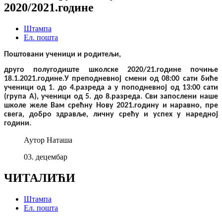
2020/2021.године
Штампа
Ел. пошта
Поштовани ученици и родитељи,
друго полугодиште школске 2020/21.године почиње
18.1.2021.године.У преподневној смени од 08:00 сати биће
ученици од 1. до 4.разреда а у поподневној од 13:00 сати
(група А), ученици од 5. до 8.разреда. Сви запослени наше
школе желе Вам с
рећну Нову 2021.годину и наравно, пре
свега, добро здравље
,
личну срећу и успех у наредној
години.
Аутор
Наташа
03.
децембар
ЧИТАЛИЋИ
Штампа
Ел. пошта