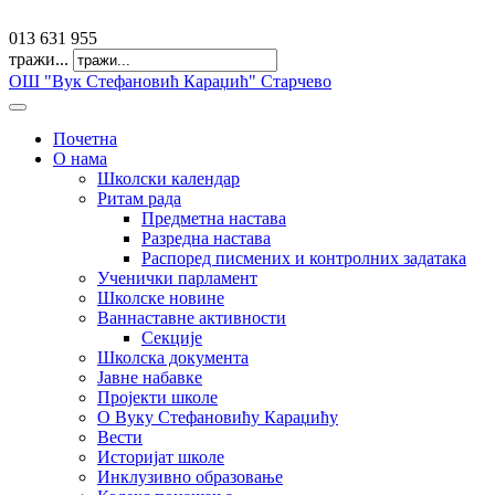
offfice@osvkaradzic.edu.rs
013 631 955
тражи...
ОШ "Вук Стефановић Караџић" Старчево
Почетна
О нама
Школски календар
Ритам рада
Предметна настава
Разредна настава
Распоред писмених и контролних задатака
Ученички парламент
Школске новине
Ваннаставне активности
Секције
Школска документа
Јавне набавке
Пројекти школе
О Вуку Стефановићу Караџићу
Вести
Историјат школе
Инклузивно образовање