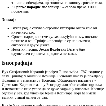
записи о обичајима, празницима и животу српског села.
"Српске народне пословице"
– сабрао преко 3.000
пословица.
Значај:
Вуков рад је сачувао огромно културно благо које би
иначе нестало.
Српске народне песме су, захваљујући њему, постале
познате и ван Србије – превођене су на немачки,
енглески и друге језике.
Немачки песник
Јохан Волфганг Гете
је био
одушевљен српским народним песмама.
Биографија
Вук Стефановић Караџић је рођен 7. новембра 1787. године у
селу Тршићу, у близини Лознице. Основну школу је похађао у
Лозници и у манастиру Троноша. Образовање наставља у
Сремским Карловцима и у Београду, али због слабог здравља
и немаштине није успео да се дуже задржи у школама. Касније
одлази у Беч, где упознаје Јернеја Копитара, који ће имати
велики утицај на његов рад.
Вук је био пионир у реформисању српског језика и правописа.