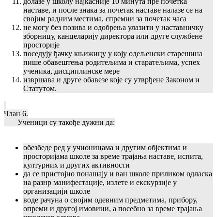
долазе у школу најкасније 10 минута пре почетка
наставе, и после знака за почетак наставе налазе се на
својим радним местима, спремни за почетак часа
не могу без позива и одобрења улазити у наставничку
зборницу, канцеларију директора или друге службене
просторије
поседују ђачку књижицу у коју одељенски старешина
пише обавештења родитељима и старатељима, успех
ученика, дисциплинске мере
извршава и друге обавезе које су утврђене Законом и
Статутом.
Члан 6.
Ученици су такође дужни да:
обезбеде ред у учионицама и другим објектима и
просторијама школе за време трајања наставе, испита,
културних и других активности
да се пристојно понашају и ван школе приликом одласка
на разнр манифестације, излете и екскурзије у
организацији школе
воде рачуна о својим одевним предметима, прибору,
опреми и другој имовини, а посебно за време трајања