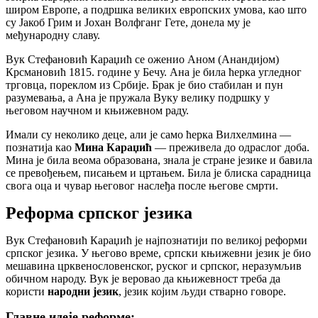
широм Европе, а подршка великих европских умова, као што
су Јакоб Грим и Јохан Волфганг Гете, донела му је
међународну славу.
Вук Стефановић Караџић се оженио Аном (Анандијом)
Крсмановић 1815. године у Бечу. Ана је била ћерка угледног
трговца, пореклом из Србије. Брак је био стабилан и пун
разумевања, а Ана је пружала Вуку велику подршку у
његовом научном и књижевном раду.
Имали су неколико деце, али је само ћерка Вилхелмина —
познатија као
Мина Караџић
— преживела до одраслог доба.
Мина је била веома образована, знала је стране језике и бавила
се превођењем, писањем и цртањем. Била је блиска сарадница
свога оца и чувар његовог наслеђа после његове смрти.
Реформа српског језика
Вук Стефановић Караџић је најпознатији по великој реформи
српског језика. У његово време, српски књижевни језик је био
мешавина црквенословенског, руског и српског, неразумљив
обичном народу. Вук је веровао да књижевност треба да
користи
народни језик
, језик којим људи стварно говоре.
Главне идеје реформе: