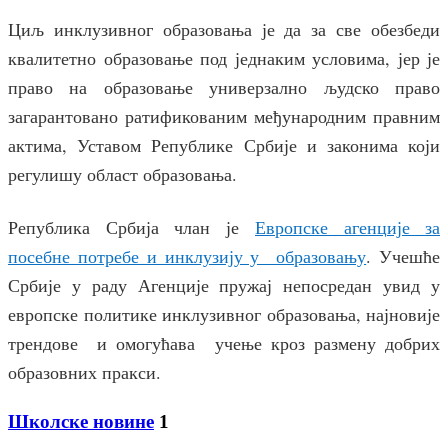
Циљ инклузивног образовања је да за све обезбеди
квалитетно образовање под једнаким условима, јер је
право на образовање универзално људско право
загарантовано ратификованим међународним правним
актима, Уставом Републике Србије и законима који
регулишу област образовања.
Република Србија члан је
Европске агенције за
посебне потребе и инклузију у образовању
. Учешће
Србије у раду Агенције пружај непосредан увид у
европске политике инклузивног образовања, најновије
трендове и омогућава учење кроз размену добрих
образовних пракси.
Школске новине
1