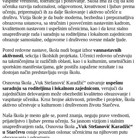
vaspitne vrednosti, tolerancija i poštovanje. Škola ima za cilj da kod
učenika razvija radoznalost, odgovornost, kreativnost i ljubav prema
učenju, pripremajući ih za dalje školovanje i aktivno učešće u
društvu. Vizija škole je da bude moderna, bezbedna i prepoznatljiva
obrazovna ustanova, sa stručnim i posvećenim nastavnim kadrom,
kvalitetnom nastavom i uspešnim učenicima, kao i da kroz stalno
unapređivanje rada i saradnju sa roditeljima i lokalnom zajednicom
obrazuje samostalne, odgovorne i društveno svesne mlade ljude.
Pored redovne nastave, škola nudi bogat izbor
vannastavnih
aktivnosti
, sekcija i školskih projekata. Učenici redovno učestvuju
na takmičenjima iz različitih oblasti, kao i u kulturnim, umetničkim i
sportskim manifestacijama, gde postižu zapažene rezultate i na
dostojan način predstavljaju svoju školu.
Osnovna škola „Vuk Stefanović Karadžić“ ostvaruje
uspešnu
saradnju sa roditeljima i lokalnom zajednicom
, verujući da
zajedničkim delovanjem može obezbediti kvalitetno obrazovanje i
vaspitanje učenika. Kroz brojne aktivnosti, priredbe i projekte, škola
aktivno učestvuje u kulturnom i društvenom životu Starčeva.
Naša škola je mesto gde se, pored znanja, neguju prave vrednosti,
prijateljstvo i ljubav prema učenju. Sa jasnom vizijom i stalnim
unapređivanjem rada, Osnovna škola
„Vuk Stefanović Karadžić“
u Starčevu
ostaje pouzdan oslonac učenicima na njihovom putu
obrazovanja i odrastanja.