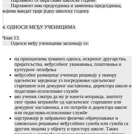
Парламент се бира сваке школске године.
Парламент има председника и заменика председника,
којима мандат траје једну школску годину.
4. ОДНОСИ МЕЂУ УЧЕНИЦИМА
Члан 13.
Односи међу ученицима заснивају се:
на принципима хуманих односа, искреног другарства,
пријатељства, међусобног уважавања, поштовања и
културног опхођења
међусобне размирице ученици решавају у оквиру
одељенске заједнице уз посредовање одељенског
старешине или дежурног наставника, директора школе и
педагошко-психолошке службе
ако ученик сматра да му је нанета неправда, заштиту
свог права затражиће од одељенског старешине или
дежурног наставника, а по потреби и директора школе
или педагошко-психолошке службе
најстрижије је забрањено физичко обрачунавање и
самовољно решавање међусобних сукоба или сукоба са
другим лицима у објекту и простору школе. Такво