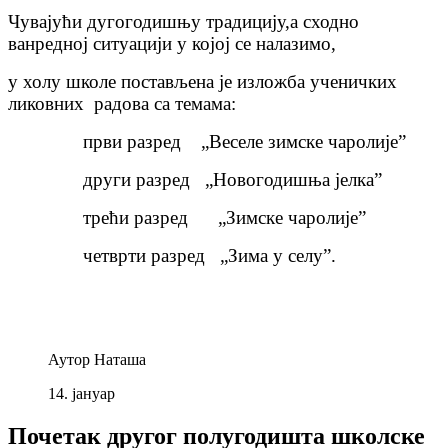
Чувајући дугогодишњу традицију,а сходно
ванредној ситуацији у којој се налазимо,
у холу школе постављена је изложба ученичких
ликовних радова са темама:
први разред „Веселе зимске чаролије”
други разред „Новогодишња јелка”
трећи разред „Зимске чаролије”
четврти разред „Зима у селу”.
Аутор
Наташа
14.
јануар
Почетак другог полугодишта школске