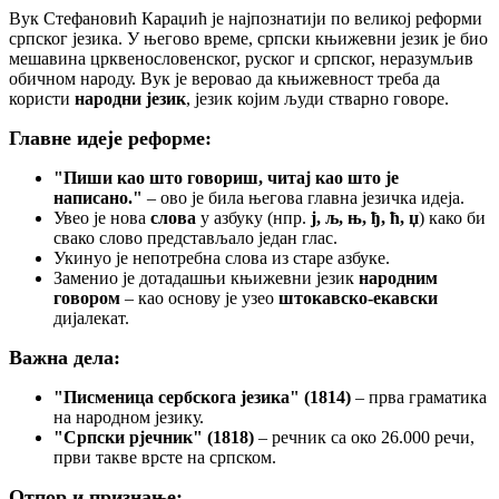
Вук Стефановић Караџић је најпознатији по великој реформи
српског језика. У његово време, српски књижевни језик је био
мешавина црквенословенског, руског и српског, неразумљив
обичном народу. Вук је веровао да књижевност треба да
користи
народни језик
, језик којим људи стварно говоре.
Главне идеје реформе:
"Пиши као што говориш, читај као што је
написано."
– ово је била његова главна језичка идеја.
Увео је нова
слова
у азбуку (нпр.
ј, љ, њ, ђ, ћ, џ
) како би
свако слово представљало један глас.
Укинуо је непотребна слова из старе азбуке.
Заменио је дотадашњи књижевни језик
народним
говором
– као основу је узео
штокавско-екавски
дијалекат.
Важна дела:
"Писменица сербскога језика" (1814)
– прва граматика
на народном језику.
"Српски рјечник" (1818)
– речник са око 26.000 речи,
први такве врсте на српском.
Отпор и признање: