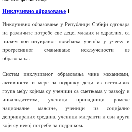
Инклузивно образовање
1
Инклузивно образовање у Републици Србији одговара
на различите потребе све деце, младих и одраслих, са
циљем континуираног повећања учешћа у учењу и
прогресивног смањивање искључености из
образовања.
Систем инклузивног образовања чине механизми,
активности и мере за подршку деци из осетљивих
група међу којима су ученици са сметњама у развоју и
инвалидитетом, ученици припадници ромске
националне мањине, ученици из социјално
депривираних средина, ученици мигранти и сви други
који су некој потреби за подршком.