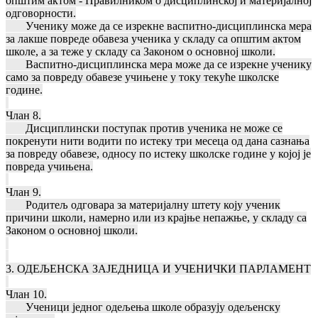
општим актом - Правилником о дисциплинској и материјалној
одговорности.
Ученику може да се изрекне васпитно-дисциплинска мера
за лакше повреде обавеза ученика у складу са општим актом
школе, а за теже у складу са Законом о основној школи.
Васпитно-дисциплинска мера може да се изрекне ученику
само за повреду обавезе учињене у току текуће школске
године.
Члан 8.
Дисциплински поступак против ученика не може се
покренути нити водити по истеку три месеца од дана сазнања
за повреду обавезе, односу по истеку школске године у којој је
повреда учињена.
Члан 9.
Родитељ одговара за материјалну штету коју ученик
причини школи, намерно или из крајње непажње, у складу са
Законом о основној школи.
3. ОДЕЉЕНСКА ЗАЈЕДНИЦА И УЧЕНИЧКИ ПАРЛАМЕНТ
Члан 10.
Ученици једног одељења школе образују одељенску