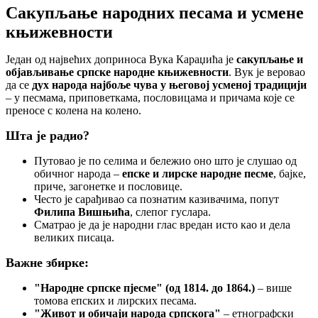
Сакупљање народних песама и усмене
књижевности
Један од највећих доприноса Вука Караџића је
сакупљање и
објављивање српске народне књижевности
. Вук је веровао
да се
дух народа најбоље чува у његовој усменој традицији
– у песмама, приповеткама, пословицама и причама које се
преносе с колена на колено.
Шта је радио?
Путовао је по селима и бележио оно што је слушао од
обичног народа –
епске и лирске народне песме
, бајке,
приче, загонетке и пословице.
Често је сарађивао са познатим казивачима, попут
Филипа Вишњића
, слепог гуслара.
Сматрао је да је народни глас вредан исто као и дела
великих писаца.
Важне збирке:
"Народне српске пјесме" (од 1814. до 1864.)
– више
томова епских и лирских песама.
"Живот и обичаји народа српскога"
– етнографски