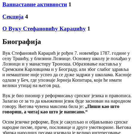
Ваннаставне активности
1
Секција
4
О Вуку Стефановићу Караџићу
1
Биографија
Вук Стефановић Караџић је рођен 7. новембра 1787. године у
селу Тршићу, у близини Лознице. Основну школу је похађао у
Лозници и у манастиру Троноша. Образовање наставља у
Сремским Карловцима и у Београду, али због слабог здравља
и немаштине није успео да се дуже задржи у школама. Касније
одлази у Беч, где упознаје Јернеја Копитара, који ће имати
велики утицај на његов рад.
Вук је био пионир у реформисању српског језика и правописа.
Залагао се за то да књижевни језик буде заснован на народном
говору. Његова чувена максима била је:
„Пиши као што
говориш, а читај као што је написано.“
Осим језичке реформе, Вук је сакупљао и објављивао српске
народне песме, приче, пословице и друге умотворине. Његова
збирка народних песама изазвала је велико интересовање