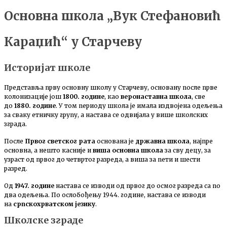
Основна школа „Вук Стефановић
Караџић“ у Старчеву
Историјат школе
Представља прву основну школу у Старчеву, основану после прве
колонизације још
1800. године
, као
веронаставна школа
, све
до
1880. године
. У том периоду школа је имала издвојена одељења
за сваку етничку групу, а настава се одвијала у више школских
зграда.
После
Првог светског рата
основана је
државна школа
, најпре
основна, а нешто касније и
виша основна школа
за сву децу, за
узраст од првог до четвртог разреда, а виша за пети и шести
разред.
Од
1947. године
настава се изводи од првог до осмог разреда са по
два одељења. По ослобођењу 1944. године, настава се изводи
на
српскохрватском језику
.
Школске зграде