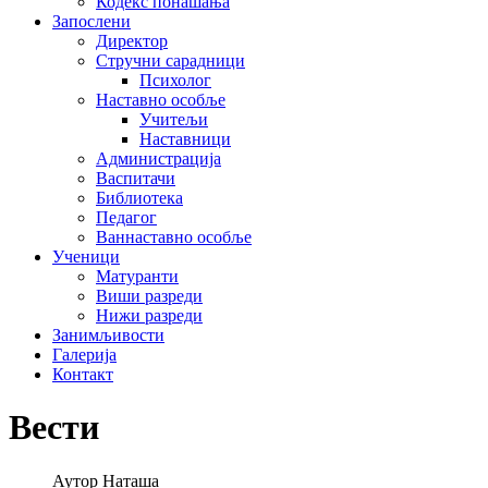
Кодекс понашања
Запослени
Директор
Стручни сарадници
Психолог
Наставно особље
Учитељи
Наставници
Администрација
Васпитачи
Библиотека
Педагог
Ваннаставно особље
Ученици
Матуранти
Виши разреди
Нижи разреди
Занимљивости
Галерија
Контакт
Вести
Аутор
Наташа