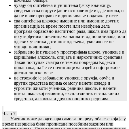
школског одмора
чувају од оштећења и уништења ђачку књижицу,
сведочанства и друге јавне исправе које издаје школа, и
да не врше преправке и дописивање података у исте
сва оштећења школске имовине или имовине других
организација за време посета или извођења дела
програма образовно-васпитног рада, школа има право да
по утврђеним чињеницама наплати од починилаца, или
од свих ученика дотичног одељења, уколико се не
утврди починилац
забрањено је пушење у просторијама школе, уношење и
коришћење алкохола, опијата и наркотичних средстава.
Такав поступак сматра се тежом повредом Кодекса
понашања, па ће се починиоцима изрећи најстрожије
дисциплинске мере.
најстрожије је забрањено уношење оружја, оруђа и
других средстава којима се могу нанети озледе и
угрозити животи ученика, радника школе, и нанети
штета школској имовини, експлозивних и запаљивих
средстава, алкохола и других опојних средстава.
Члан 7.
Ученик може да одговара само за повреду обавезе која је у
време извршења била прописана посебним законом или