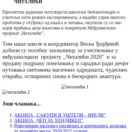
ЧИТАЛИЋИ
Просветни радници ентузијасти,школски библиотекари и
учитељи сити разних експеримената, а видећи узрок многих
проблема у отуђењу од књига и читања, окупили су се око
идеје враћања деце књигама и покренули Међушколски
пројекат „Читалићи”.
Тим наше школе и координатор Весна Ђорђевић
добили су посебну захвалницу за учествовање у
међушколцком пројекту ,,Читалићи 2020'' и за
предану подршку повезивању и сарадњи ради дечјег
путовања световима магичних одредишта, чудесних
открића, остварених снова и бескрајних авантура.
Још чланака...
АКЦИЈА ,,САКУПИ И УШТЕДИ – ВРЕДИˮ
АКЦИЈА ,,ЧЕП ЗА ХЕНДИКЕПˮ
Ревидирани распоред писмених и контролних задатака
за децембар месец 2020/2021.године