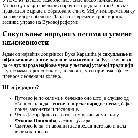
Многи су их критиковали, нарочито представници Српске
православне цркве и образоване елите. Међутим, временом су
његове идеје победиле. Данас се савремени српски језик
заснива управо на Вуковој реформи.
Сакупљање народних песама и усмене
књижевности
Један од највећих доприноса Вука Караџића је
сакупљање и
објављивање српске народне књижевности
. Вук је веровао
да се
дух народа најбоље чува у његовој усменој традицији
– у песмама, приповеткама, пословицама и причама које се
преносе с колена на колено.
Шта је радио?
Путовао је по селима и бележио оно што је слушао од
обичног народа –
епске и лирске народне песме
, бајке,
приче, загонетке и пословице.
Често је сарађивао са познатим казивачима, попут
Филипа Вишњића
, слепог гуслара.
Сматрао је да је народни глас вредан исто као и дела
великих писаца.