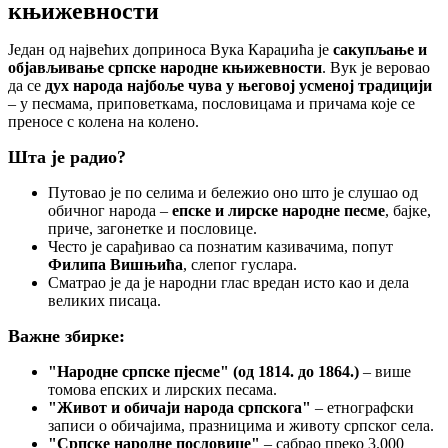
књижевности
Један од највећих доприноса Вука Караџића је
сакупљање и
објављивање српске народне књижевности
. Вук је веровао
да се
дух народа најбоље чува у његовој усменој традицији
– у песмама, приповеткама, пословицама и причама које се
преносе с колена на колено.
Шта је радио?
Путовао је по селима и бележио оно што је слушао од
обичног народа –
епске и лирске народне песме
, бајке,
приче, загонетке и пословице.
Често је сарађивао са познатим казивачима, попут
Филипа Вишњића
, слепог гуслара.
Сматрао је да је народни глас вредан исто као и дела
великих писаца.
Важне збирке:
"Народне српске пјесме" (од 1814. до 1864.)
– више
томова епских и лирских песама.
"Живот и обичаји народа српскога"
– етнографски
записи о обичајима, празницима и животу српског села.
"Српске народне пословице"
– сабрао преко 3.000