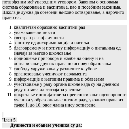
потврђеним међународним уговором, Законом о основама
система образовања и васпитања, као и посебним законима.
Школа је дужна да обезбеди њихово остваривање, а нарочито
право на:
квалитетан образовно-васпитни рад
уважавање личности
свестран развој личности
заштиту од дискриминације и насиља
благовремену и потпуну информацију о питањима од
значаја за његово школовање
подношење приговора и жалбе на оцену и на
остваривање других права по основу образовања
слободу удруживања у различите клубове
органозовање ученичког парламента
информације о његовим правима и обавезама
учествовање у раду органа школе када су на дневном
реду питања од значаја за ученике
покретање иницијативе за преиспитивање одговорности
ученика у образовно-васпитном раду, уколико права из
тачке 1. до 10. овог члана нису остварене.
Члан 5.
Дужности и обавезе ученика су да: