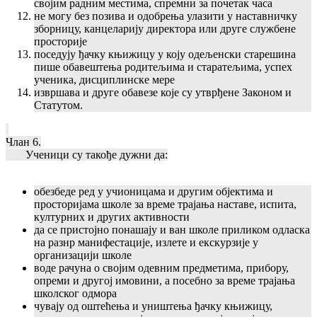
својим радним местима, спремни за почетак часа
не могу без позива и одобрења улазити у наставничку
зборницу, канцеларију директора или друге службене
просторије
поседују ђачку књижицу у коју одељенски старешина
пише обавештења родитељима и старатељима, успех
ученика, дисциплинске мере
извршава и друге обавезе које су утврђене Законом и
Статутом.
Члан 6.
Ученици су такође дужни да:
обезбеде ред у учионицама и другим објектима и
просторијама школе за време трајања наставе, испита,
културних и других активности
да се пристојно понашају и ван школе приликом одласка
на разнр манифестације, излете и екскурзије у
организацији школе
воде рачуна о својим одевним предметима, прибору,
опреми и другој имовини, а посебно за време трајања
школског одмора
чувају од оштећења и уништења ђачку књижицу,