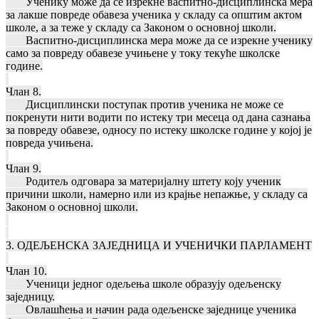
Ученику може да се изрекне васпитно-дисциплинска мера
за лакше повреде обавеза ученика у складу са општим актом
школе, а за теже у складу са Законом о основној школи.
Васпитно-дисциплинска мера може да се изрекне ученику
само за повреду обавезе учињене у току текуће школске
године.
Члан 8.
Дисциплински поступак против ученика не може се
покренути нити водити по истеку три месеца од дана сазнања
за повреду обавезе, односу по истеку школске године у којој је
повреда учињена.
Члан 9.
Родитељ одговара за материјалну штету коју ученик
причини школи, намерно или из крајње непажње, у складу са
Законом о основној школи.
3. ОДЕЉЕНСКА ЗАЈЕДНИЦА И УЧЕНИЧКИ ПАРЛАМЕНТ
Члан 10.
Ученици једног одељења школе образују одељенску
заједницу.
Овлашћења и начин рада одељенске заједнице ученика