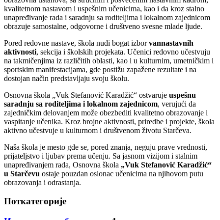
kvalitetnom nastavom i uspešnim učenicima, kao i da kroz stalno
unapređivanje rada i saradnju sa roditeljima i lokalnom zajednicom
obrazuje samostalne, odgovorne i društveno svesne mlade ljude.
Pored redovne nastave, škola nudi bogat izbor
vannastavnih
aktivnosti
, sekcija i školskih projekata. Učenici redovno učestvuju
na takmičenjima iz različitih oblasti, kao i u kulturnim, umetničkim i
sportskim manifestacijama, gde postižu zapažene rezultate i na
dostojan način predstavljaju svoju školu.
Osnovna škola „Vuk Stefanović Karadžić“ ostvaruje
uspešnu
saradnju sa roditeljima i lokalnom zajednicom
, verujući da
zajedničkim delovanjem može obezbediti kvalitetno obrazovanje i
vaspitanje učenika. Kroz brojne aktivnosti, priredbe i projekte, škola
aktivno učestvuje u kulturnom i društvenom životu Starčeva.
Naša škola je mesto gde se, pored znanja, neguju prave vrednosti,
prijateljstvo i ljubav prema učenju. Sa jasnom vizijom i stalnim
unapređivanjem rada, Osnovna škola
„Vuk Stefanović Karadžić“
u Starčevu
ostaje pouzdan oslonac učenicima na njihovom putu
obrazovanja i odrastanja.
Поткатегорије