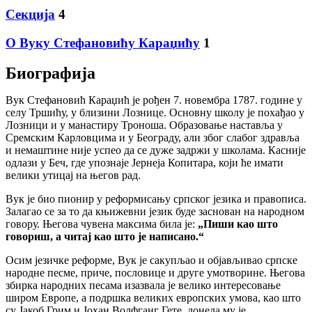
Секција
4
О Вуку Стефановићу Караџићу
1
Биографија
Вук Стефановић Караџић је рођен 7. новембра 1787. године у
селу Тршићу, у близини Лознице. Основну школу је похађао у
Лозници и у манастиру Троноша. Образовање наставља у
Сремским Карловцима и у Београду, али због слабог здравља
и немаштине није успео да се дуже задржи у школама. Касније
одлази у Беч, где упознаје Јернеја Копитара, који ће имати
велики утицај на његов рад.
Вук је био пионир у реформисању српског језика и правописа.
Залагао се за то да књижевни језик буде заснован на народном
говору. Његова чувена максима била је:
„Пиши као што
говориш, а читај као што је написано.“
Осим језичке реформе, Вук је сакупљао и објављивао српске
народне песме, приче, пословице и друге умотворине. Његова
збирка народних песама изазвала је велико интересовање
широм Европе, а подршка великих европских умова, као што
су Јакоб Грим и Јохан Волфганг Гете, донела му је