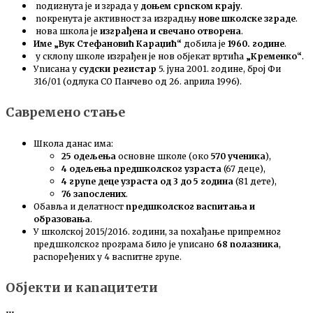
подигнута је и зграда у
доњем српском крају
.
покренута је активност за изградњу
нове школске зграде
.
нова школа је
изграђена и свечано отворена
.
Име „Вук Стефановић Караџић“
добила је
1960. године
.
у склопу школе изграђен је нов објекат вртића
„Кременко“
.
Уписана у
судски регистар
5. јуна 2001. године, број Фи
316/01 (одлука СО Панчево од 26. априла 1996).
Савремено стање
Школа данас има:
25 одељења
основне школе (око
570 ученика
),
4 одељења предшколског узраста
(67 деце),
4 групе деце узраста од 3 до 5 година
(81 дете),
76 запослених
.
Обавља и делатност
предшколског васпитања и
образовања
.
У школској 2015/2016. години, за похађање припремног
предшколског програма било је уписано
68 полазника
,
распоређених у 4 васпитне групе.
Објекти и капацитети