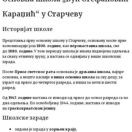
Караџић“ у Старчеву
Историјат школе
Представља прву основну школу у Старчеву, основану после прве
колонизације још
1800. године
, као
веронаставна школа
, све
до
1880. године
. У том периоду школа је имала издвојена одељења
за сваку етничку групу, а настава се одвијала у више школских
зграда.
После
Првог светског рата
основана је
државна школа
, најпре
основна, а нешто касније и
виша основна школа
за сву децу, за
узраст од првог до четвртог разреда, а виша за пети и шести
разред.
Од
1947. године
настава се изводи од првог до осмог разреда са по
два одељења. По ослобођењу 1944. године, настава се изводи
на
српскохрватском језику
.
Школске зграде
зидана је зграда у
горњем крају
,