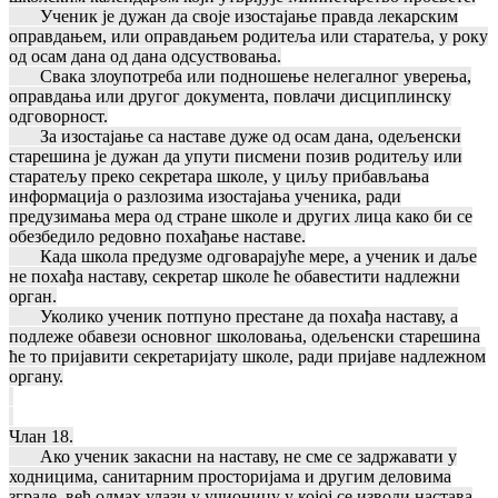
Ученик је дужан да своје изостајање правда лекарским
оправдањем, или оправдањем родитеља или старатеља, у року
од осам дана од дана одсуствовања.
Свака злоупотреба или подношење нелегалног уверења,
оправдања или другог документа, повлачи дисциплинску
одговорност.
За изостајање са наставе дуже од осам дана, одељенски
старешина је дужан да упути писмени позив родитељу или
старатељу преко секретара школе, у циљу прибављања
информација о разлозима изостајања ученика, ради
предузимања мера од стране школе и других лица како би се
обезбедило редовно похађање наставе.
Када школа предузме одговарајуће мере, а ученик и даље
не похађа наставу, секретар школе ће обавестити надлежни
орган.
Уколико ученик потпуно престане да похађа наставу, а
подлеже обавези основног школовања, одељенски старешина
ће то пријавити секретаријату школе, ради пријаве надлежном
органу.
Члан 18.
Ако ученик закасни на наставу, не сме се задржавати у
ходницима, санитарним просторијама и другим деловима
зграде, већ одмах улази у учионицу у којој се изводи настава