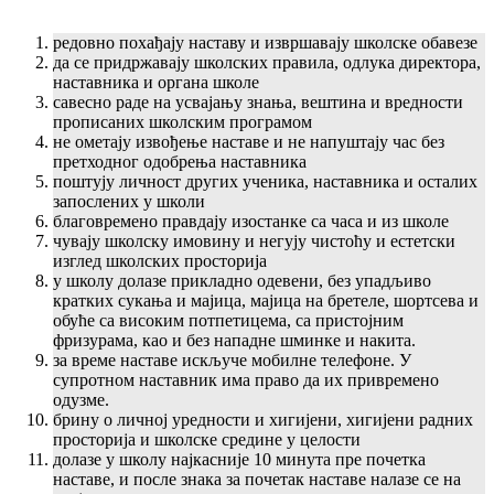
редовно похађају наставу и извршавају школске обавезе
да се придржавају школских правила, одлука директора,
наставника и органа школе
савесно раде на усвајању знања, вештина и вредности
прописаних школским програмом
не ометају извођење наставе и не напуштају час без
претходног одобрења наставника
поштују личност других ученика, наставника и осталих
запослених у школи
благовремено правдају изостанке са часа и из школе
чувају школску имовину и негују чистоћу и естетски
изглед школских просторија
у школу долазе прикладно одевени, без упадљиво
кратких сукања и мајица, мајица на бретеле, шортсева и
обуће са високим потпетицема, са пристојним
фризурама, као и без нападне шминке и накита.
за време наставе искључе мобилне телефоне. У
супротном наставник има право да их привремено
одузме.
брину о личној уредности и хигијени, хигијени радних
просторија и школске средине у целости
долазе у школу најкасније 10 минута пре почетка
наставе, и после знака за почетак наставе налазе се на