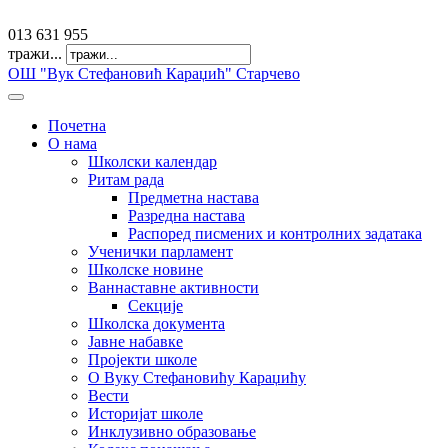
offfice@osvkaradzic.edu.rs
013 631 955
тражи...
ОШ "Вук Стефановић Караџић" Старчево
Почетна
О нама
Школски календар
Ритам рада
Предметна настава
Разредна настава
Распоред писмених и контролних задатака
Ученички парламент
Школске новине
Ваннаставне активности
Секције
Школска документа
Јавне набавке
Пројекти школе
О Вуку Стефановићу Караџићу
Вести
Историјат школе
Инклузивно образовање