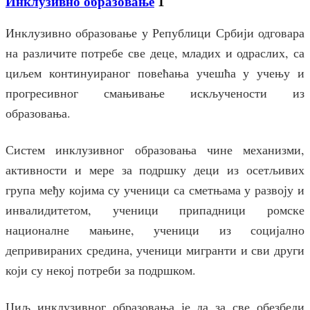
Инклузивно образовање
1
Инклузивно образовање у Републици Србији одговара
на различите потребе све деце, младих и одраслих, са
циљем континуираног повећања учешћа у учењу и
прогресивног смањивање искључености из
образовања.
Систем инклузивног образовања чине механизми,
активности и мере за подршку деци из осетљивих
група међу којима су ученици са сметњама у развоју и
инвалидитетом, ученици припадници ромске
националне мањине, ученици из социјално
депривираних средина, ученици мигранти и сви други
који су некој потреби за подршком.
Циљ инклузивног образовања је да за све обезбеди