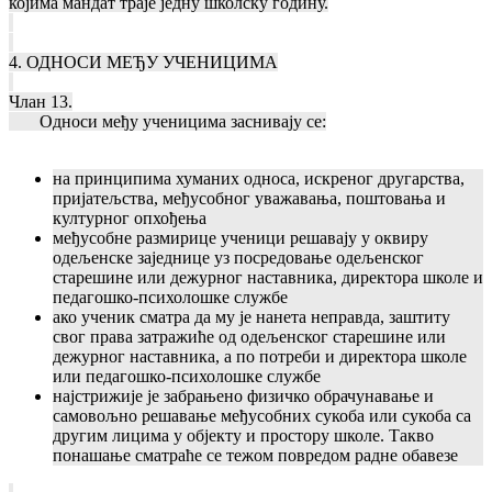
којима мандат траје једну школску годину.
4. ОДНОСИ МЕЂУ УЧЕНИЦИМА
Члан 13.
Односи међу ученицима заснивају се:
на принципима хуманих односа, искреног другарства,
пријатељства, међусобног уважавања, поштовања и
културног опхођења
међусобне размирице ученици решавају у оквиру
одељенске заједнице уз посредовање одељенског
старешине или дежурног наставника, директора школе и
педагошко-психолошке службе
ако ученик сматра да му је нанета неправда, заштиту
свог права затражиће од одељенског старешине или
дежурног наставника, а по потреби и директора школе
или педагошко-психолошке службе
најстрижије је забрањено физичко обрачунавање и
самовољно решавање међусобних сукоба или сукоба са
другим лицима у објекту и простору школе. Такво
понашање сматраће се тежом повредом радне обавезе