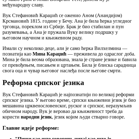
међународну славу.
Вук Стефановић Караџић се оженио Аном (Анандијом)
Крсмановић 1815. године у Бечу. Ана је била ћерка угледног
трговца, пореклом из Србије. Брак је био стабилан и пун
разумевања, а Ана је пружала Вуку велику подршку у
његовом научном и књижевном раду.
Имали су неколико деце, али је само ћерка Вилхелмина —
познатија као
Мина Караџић
— преживела до одраслог доба.
Мина је била веома образована, знала је стране језике и бавила
се превођењем, писањем и цртањем. Била је блиска сарадница
свога оца и чувар његовог наслеђа после његове смрти.
Реформа српског језика
Вук Стефановић Караџић је најпознатији по великој реформи
српског језика. У његово време, српски књижевни језик је био
мешавина црквенословенског, руског и српског, неразумљив
обичном народу. Вук је веровао да књижевност треба да
користи
народни језик
, језик којим људи стварно говоре.
Главне идеје реформе:
"Пиши као што говориш, читај као што је