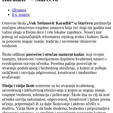
Штампа
Ел. пошта
Osnovna škola
„Vuk Stefanović Karadžić“ u Starčevu
predstavlja
značajnu obrazovno-vaspitnu ustanovu koja već dugi niz godina ima
važnu ulogu u životu dece i cele lokalne zajednice. Noseći ime
jednog od najznačajnijih reformatora srpskog jezika i kulture, škola
sa ponosom neguje znanje, tradiciju i savremene obrazovne
vrednosti.
Školu odlikuje
posvećen i stručan nastavni kadar
, koji svojim
znanjem, iskustvom i entuzijazmom doprinosi kvalitetnoj nastavi i
sveukupnom razvoju učenika. Posebna pažnja posvećuje se
stvaranju podsticajnog i bezbednog okruženja, u kojem se poštuju
različitosti i razvijaju odgovornost, kreativnost i međusobno
uvažavanje.
Misija i vizija škole
usmerene su ka stvaranju kvalitetnog,
savremenog i inkluzivnog obrazovanja u kojem se neguju znanje,
vaspitne vrednosti, tolerancija i poštovanje. Škola ima za cilj da kod
učenika razvija radoznalost, odgovornost, kreativnost i ljubav prema
učenju, pripremajući ih za dalje školovanje i aktivno učešće u
društvu. Vizija škole je da bude moderna, bezbedna i prepoznatljiva
obrazovna ustanova, sa stručnim i posvećenim nastavnim kadrom,