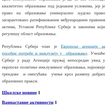
квалитетно образовање под једнаким условима, јер је
право на образовање универзално људско право
загарантовано ратификованим међународним правним
актима, Уставом Републике Србије и законима који
регулишу област образовања.
Република Србија члан је
Европске агенције за
посебне потребе и инклузију у образовању
. Учешће
Србије у раду Агенције пружај непосредан увид у
европске политике инклузивног образовања, најновије
трендове и омогућава учење кроз размену добрих
образовних пракси.
Школске новине
1
Ваннаставне активности
1