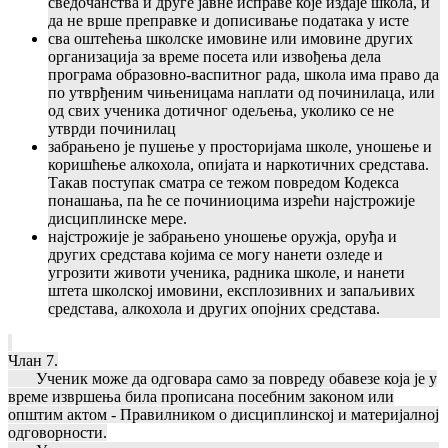
сведочанства и друге јавне исправе које издаје школа, и
да не врше преправке и дописивање података у исте
сва оштећења школске имовине или имовине других
организација за време посета или извођења дела
програма образовно-васпитног рада, школа има право да
по утврђеним чињеницама наплати од починилаца, или
од свих ученика дотичног одељења, уколико се не
утврди починилац
забрањено је пушење у просторијама школе, уношење и
коришћење алкохола, опијата и наркотичних средстава.
Такав поступак сматра се тежом повредом Кодекса
понашања, па ће се починиоцима изрећи најстрожије
дисциплинске мере.
најстрожије је забрањено уношење оружја, оруђа и
других средстава којима се могу нанети озледе и
угрозити животи ученика, радника школе, и нанети
штета школској имовини, експлозивних и запаљивих
средстава, алкохола и других опојних средстава.
Члан 7.
Ученик може да одговара само за повреду обавезе која је у
време извршења била прописана посебним законом или
општим актом - Правилником о дисциплинској и материјалној
одговорности.