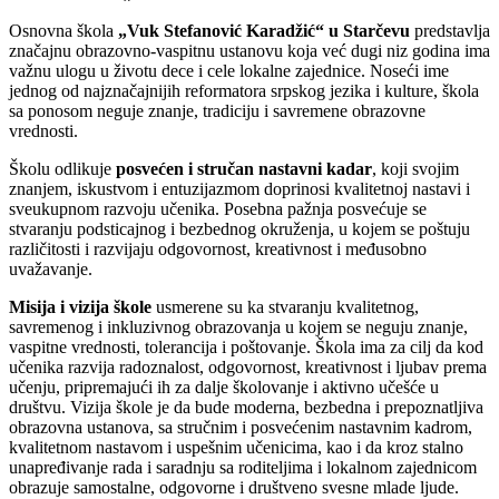
Osnovna škola
„Vuk Stefanović Karadžić“ u Starčevu
predstavlja
značajnu obrazovno-vaspitnu ustanovu koja već dugi niz godina ima
važnu ulogu u životu dece i cele lokalne zajednice. Noseći ime
jednog od najznačajnijih reformatora srpskog jezika i kulture, škola
sa ponosom neguje znanje, tradiciju i savremene obrazovne
vrednosti.
Školu odlikuje
posvećen i stručan nastavni kadar
, koji svojim
znanjem, iskustvom i entuzijazmom doprinosi kvalitetnoj nastavi i
sveukupnom razvoju učenika. Posebna pažnja posvećuje se
stvaranju podsticajnog i bezbednog okruženja, u kojem se poštuju
različitosti i razvijaju odgovornost, kreativnost i međusobno
uvažavanje.
Misija i vizija škole
usmerene su ka stvaranju kvalitetnog,
savremenog i inkluzivnog obrazovanja u kojem se neguju znanje,
vaspitne vrednosti, tolerancija i poštovanje. Škola ima za cilj da kod
učenika razvija radoznalost, odgovornost, kreativnost i ljubav prema
učenju, pripremajući ih za dalje školovanje i aktivno učešće u
društvu. Vizija škole je da bude moderna, bezbedna i prepoznatljiva
obrazovna ustanova, sa stručnim i posvećenim nastavnim kadrom,
kvalitetnom nastavom i uspešnim učenicima, kao i da kroz stalno
unapređivanje rada i saradnju sa roditeljima i lokalnom zajednicom
obrazuje samostalne, odgovorne i društveno svesne mlade ljude.