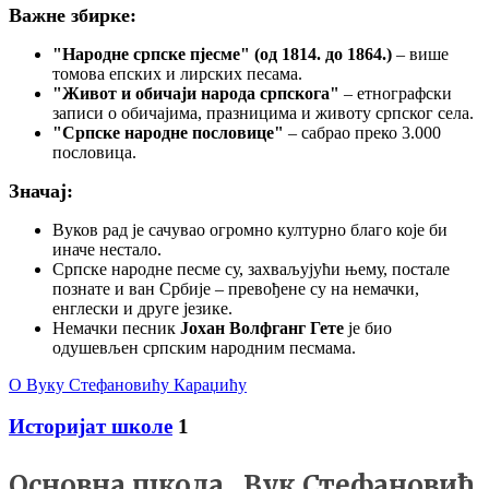
Важне збирке:
"Народне српске пјесме" (од 1814. до 1864.)
– више
томова епских и лирских песама.
"Живот и обичаји народа српскога"
– етнографски
записи о обичајима, празницима и животу српског села.
"Српске народне пословице"
– сабрао преко 3.000
пословица.
Значај:
Вуков рад је сачувао огромно културно благо које би
иначе нестало.
Српске народне песме су, захваљујући њему, постале
познате и ван Србије – превођене су на немачки,
енглески и друге језике.
Немачки песник
Јохан Волфганг Гете
је био
одушевљен српским народним песмама.
О Вуку Стефановићу Караџићу
Историјат школе
1
Основна школа „Вук Стефановић