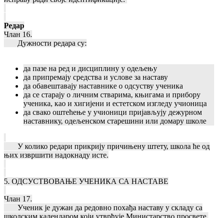
Редар
Члан 16.
Дужности редара су:
да пазе на ред и дисциплину у одељењу
да припремају средства и услове за наставу
да обавештавају наставнике о одсуству ученика
да се старају о личним стварима, књигама и прибору
ученика, као и хигијени и естетском изгледу учионица
да свако оштећење у учионици пријављују дежурном
наставнику, одељенском старешини или домару школе
У колико редари прикрију причињену штету, школа ће од
њих извршити надокнаду исте.
5. ОДСУСТВОВАЊЕ УЧЕНИКА СА НАСТАВЕ
Члан 17.
Ученик је дужан да редовно похађа наставу у складу са
школским календаром који утврђује Министарство просвете.