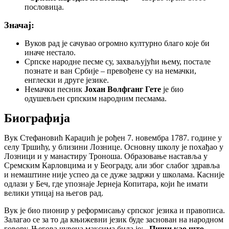
пословица.
Значај:
Вуков рад је сачувао огромно културно благо које би
иначе нестало.
Српске народне песме су, захваљујући њему, постале
познате и ван Србије – превођене су на немачки,
енглески и друге језике.
Немачки песник
Јохан Волфганг Гете
је био
одушевљен српским народним песмама.
Биографија
Вук Стефановић Караџић је рођен 7. новембра 1787. године у
селу Тршићу, у близини Лознице. Основну школу је похађао у
Лозници и у манастиру Троноша. Образовање наставља у
Сремским Карловцима и у Београду, али због слабог здравља
и немаштине није успео да се дуже задржи у школама. Касније
одлази у Беч, где упознаје Јернеја Копитара, који ће имати
велики утицај на његов рад.
Вук је био пионир у реформисању српског језика и правописа.
Залагао се за то да књижевни језик буде заснован на народном
говору. Његова чувена максима била је:
„Пиши као што