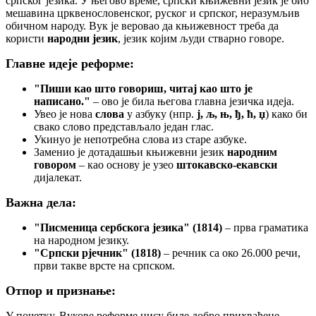
српског језика. У његово време, српски књижевни језик је био
мешавина црквенословенског, руског и српског, неразумљив
обичном народу. Вук је веровао да књижевност треба да
користи
народни језик
, језик којим људи стварно говоре.
Главне идеје реформе:
"Пиши као што говориш, читај као што је
написано."
– ово је била његова главна језичка идеја.
Увео је нова
слова
у азбуку (нпр.
ј, љ, њ, ђ, ћ, џ
) како би
свако слово представљало један глас.
Укинуо је непотребна слова из старе азбуке.
Заменио је дотадашњи књижевни језик
народним
говором
– као основу је узео
штокавско-екавски
дијалекат.
Важна дела:
"Писменица сербскога језика" (1814)
– прва граматика
на народном језику.
"Српски рјечник" (1818)
– речник са око 26.000 речи,
први такве врсте на српском.
Отпор и признање:
У почетку, Вукове реформе нису биле добро прихваћене.