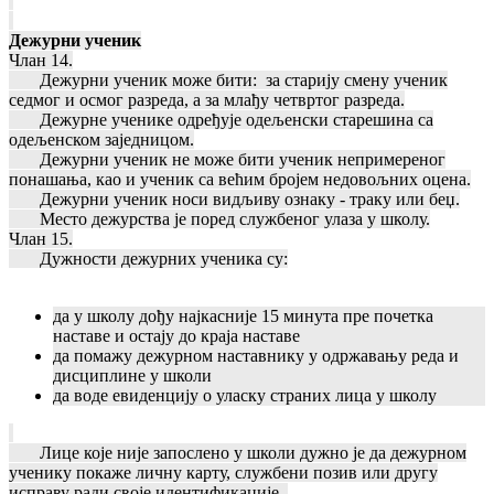
Дежурни ученик
Члан 14.
Дежурни ученик може бити: за старију смену ученик
седмог и осмог разреда, а за млађу четвртог разреда.
Дежурне ученике одређује одељенски старешина са
одељенском заједницом.
Дежурни ученик не може бити ученик непримереног
понашања, као и ученик са већим бројем недовољних оцена.
Дежурни ученик носи видљиву ознаку - траку или беџ.
Место дежурства је поред службеног улаза у школу.
Члан 15.
Дужности дежурних ученика су:
да у школу дођу најкасније 15 минута пре почетка
наставе и остају до краја наставе
да помажу дежурном наставнику у одржавању реда и
дисциплине у школи
да воде евиденцију о уласку страних лица у школу
Лице које није запослено у школи дужно је да дежурном
ученику покаже личну карту, службени позив или другу
исправу ради своје идентификације.