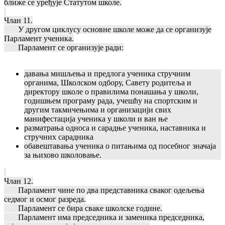
ближе се уређује Статутом школе.
Члан 11.
У другом циклусу основне школе може да се организује
Парламент ученика.
Парламент се организује ради:
давања мишљења и предлога ученика стручним
органима, Школском одбору, Савету родитеља и
директору школе о правилима понашања у школи,
годишњем програму рада, учешћу на спортским и
другим такмичењима и организацији свих
манифестација ученика у школи и ван ње
разматрања односа и сарадње ученика, наставника и
стручних сарадника
обавештавања ученика о питањима од посебног значаја
за њихово школовање.
Члан 12.
Парламент чине по два представника сваког одељења
седмог и осмог разреда.
Парламент се бира сваке школске године.
Парламент има председника и заменика председника,