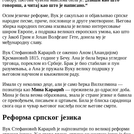
говориш, а читај као што је написано.“
Осим језичке реформе, Вук је сакупљао и објављивао српске
народне песме, приче, пословице и друге умотворине. Његова
збирка народних песама изазвала је велико интересовање
широм Европе, а подршка великих европских умова, као што
су Јакоб Грим и Јохан Волфганг Гете, донела му је
међународну славу.
Вук Стефановић Караџић се оженио Аном (Анандијом)
Крсмановић 1815. године у Бечу. Ана је била ћерка угледног
трговца, пореклом из Србије. Брак је био стабилан и пун
разумевања, а Ана је пружала Вуку велику подршку у
његовом научном и књижевном раду.
Имали су неколико деце, али је само ћерка Вилхелмина —
познатија као
Мина Караџић
— преживела до одраслог доба.
Мина је била веома образована, знала је стране језике и бавила
се превођењем, писањем и цртањем. Била је блиска сарадница
свога оца и чувар његовог наслеђа после његове смрти.
Реформа српског језика
Вук Стефановић Караџић је најпознатији по великој реформи