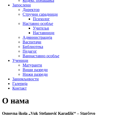
Кодекс понашања
Запослени
Директор
Стручни сарадници
Психолог
Наставно особље
Учитељи
Наставници
Администрација
Васпитачи
Библиотека
Педагог
Ваннаставно особље
Ученици
Матуранти
Виши разреди
Нижи разреди
Занимљивости
Галерија
Контакт
О нама
Osnovna škola „Vuk Stefanović Karadžić“ – Starčevo