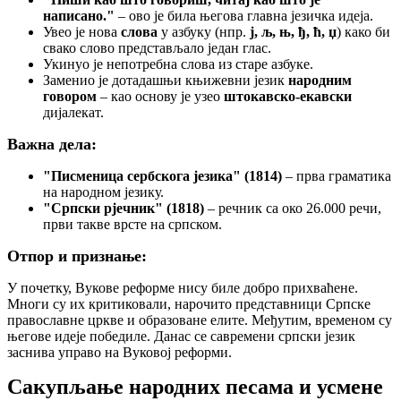
написано."
– ово је била његова главна језичка идеја.
Увео је нова
слова
у азбуку (нпр.
ј, љ, њ, ђ, ћ, џ
) како би
свако слово представљало један глас.
Укинуо је непотребна слова из старе азбуке.
Заменио је дотадашњи књижевни језик
народним
говором
– као основу је узео
штокавско-екавски
дијалекат.
Важна дела:
"Писменица сербскога језика" (1814)
– прва граматика
на народном језику.
"Српски рјечник" (1818)
– речник са око 26.000 речи,
први такве врсте на српском.
Отпор и признање:
У почетку, Вукове реформе нису биле добро прихваћене.
Многи су их критиковали, нарочито представници Српске
православне цркве и образоване елите. Међутим, временом су
његове идеје победиле. Данас се савремени српски језик
заснива управо на Вуковој реформи.
Сакупљање народних песама и усмене