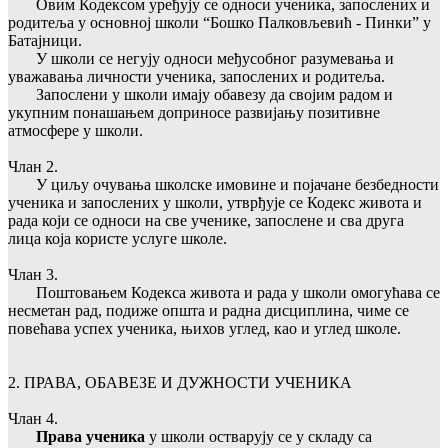
Овим Кодексом уређују се односи ученика, запослених и
родитеља у основној школи “Бошко Палковљевић - Пинки” у
Батајници.
У школи се негују односи међусобног разумевања и
уважавања личности ученика, запослених и родитеља.
Запослени у школи имају обавезу да својим радом и
укупним понашањем доприносе развијању позитивне
атмосфере у школи.
Члан 2.
У циљу очувања школске имовине и појачане безбедности
ученика и запослених у школи, утврђује се Кодекс живота и
рада који се односи на све ученике, запослене и сва друга
лица која користе услуге школе.
Члан 3.
Поштовањем Кодекса живота и рада у школи омогућава се
несметан рад, подиже општа и радна дисциплина, чиме се
повећава успех ученика, њихов углед, као и углед школе.
2. ПРАВА, ОБАВЕЗЕ И ДУЖНОСТИ УЧЕНИКА
Члан 4.
Права ученика
у школи остварују се у складу са