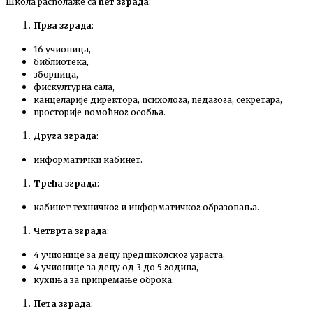
Школа располаже са
пет зграда
:
Прва зграда
:
16 учионица,
библиотека,
зборница,
фискултурна сала,
канцеларије директора, психолога, педагога, секретара,
просторије помоћног особља.
Друга зграда
:
информатички кабинет.
Трећа зграда
:
кабинет техничког и информатичког образовања.
Четврта зграда
:
4 учионице за децу предшколског узраста,
4 учионице за децу од 3 до 5 година,
кухиња за припремање оброка.
Пета зграда
: