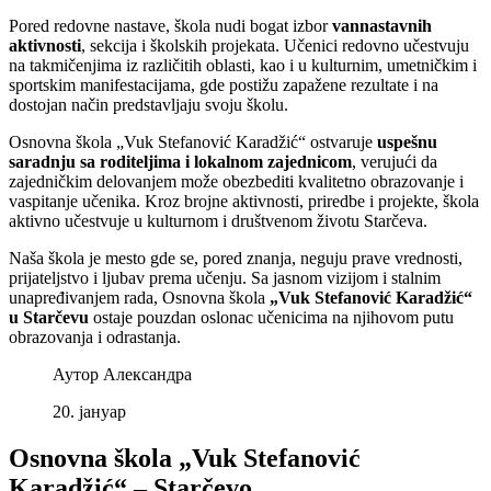
Pored redovne nastave, škola nudi bogat izbor
vannastavnih
aktivnosti
, sekcija i školskih projekata. Učenici redovno učestvuju
na takmičenjima iz različitih oblasti, kao i u kulturnim, umetničkim i
sportskim manifestacijama, gde postižu zapažene rezultate i na
dostojan način predstavljaju svoju školu.
Osnovna škola „Vuk Stefanović Karadžić“ ostvaruje
uspešnu
saradnju sa roditeljima i lokalnom zajednicom
, verujući da
zajedničkim delovanjem može obezbediti kvalitetno obrazovanje i
vaspitanje učenika. Kroz brojne aktivnosti, priredbe i projekte, škola
aktivno učestvuje u kulturnom i društvenom životu Starčeva.
Naša škola je mesto gde se, pored znanja, neguju prave vrednosti,
prijateljstvo i ljubav prema učenju. Sa jasnom vizijom i stalnim
unapređivanjem rada, Osnovna škola
„Vuk Stefanović Karadžić“
u Starčevu
ostaje pouzdan oslonac učenicima na njihovom putu
obrazovanja i odrastanja.
Аутор
Александра
20.
јануар
Osnovna škola „Vuk Stefanović
Karadžić“ – Starčevo