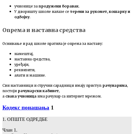
учионице за
продужени боравак
.
У дворишту школе налазе се
терени за рукомет, кошарку и
одбојку
.
Опрема и наставна средства
Оснивање и рад школе пратила је опрема за наставу:
намештај,
наставна средства,
уређаји,
реквизити,
алати и машине.
Сви наставници и стручни сарадници имају приступ
рачунарима
,
постоји
рачунарски кабинет
,
а
свака учионица
има рачунар са интернет мрежом.
Кодекс понашања
1
1. ОПШТЕ ОДРЕДБЕ
Члан 1.