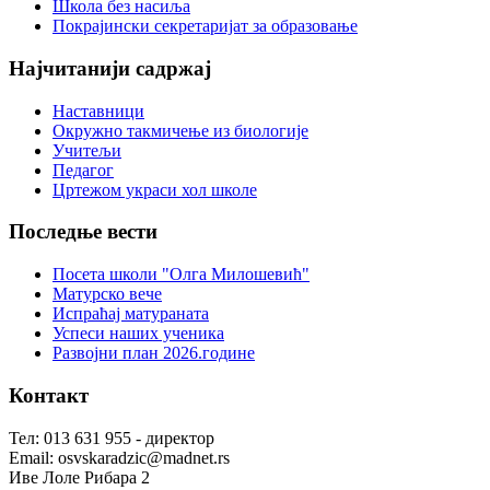
Школа без насиља
Покрајински секретаријат за образовање
Најчитанији
садржај
Наставници
Окружно такмичење из биологије
Учитељи
Педагог
Цртежом украси хол школе
Последње
вести
Посета школи "Олга Милошевић"
Матурско вече
Испраћај матураната
Успеси наших ученика
Развојни план 2026.године
Контакт
Тел: 013 631 955 - директор
Email: osvskaradzic@madnet.rs
Иве Лоле Рибара 2