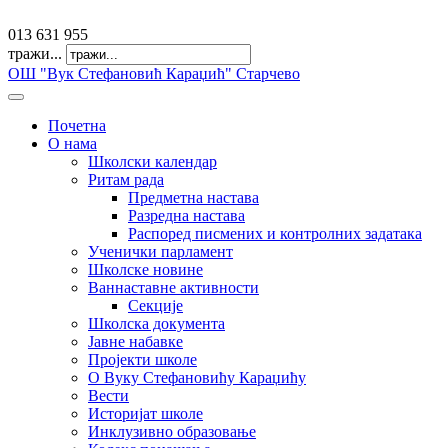
offfice@osvkaradzic.edu.rs
013 631 955
тражи...
ОШ "Вук Стефановић Караџић" Старчево
Почетна
О нама
Школски календар
Ритам рада
Предметна настава
Разредна настава
Распоред писмених и контролних задатака
Ученички парламент
Школске новине
Ваннаставне активности
Секције
Школска документа
Јавне набавке
Пројекти школе
О Вуку Стефановићу Караџићу
Вести
Историјат школе
Инклузивно образовање