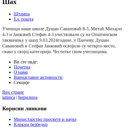
Шах
Штампа
Ел. пошта
Ученици наше школе Душан Савановић 8-3, Митић Михајло
4-3 и Јанковић Стефан 4-3 учествовали су на Општинском
такмичењу у шаху 9.03.2024године. у Панчеву.
Душан
Савановић и Стефан Јанковић освојили су четврто
место,
свако у својој категорији. Честитке свим учесницима.
Ви сте овде:
Почетна
О нама
Ваннаставне активности
Секције
Врх стране
latinica
|
ћирилица
Корисни
линкови
Министарство просвете и науке
Кликни безбедно