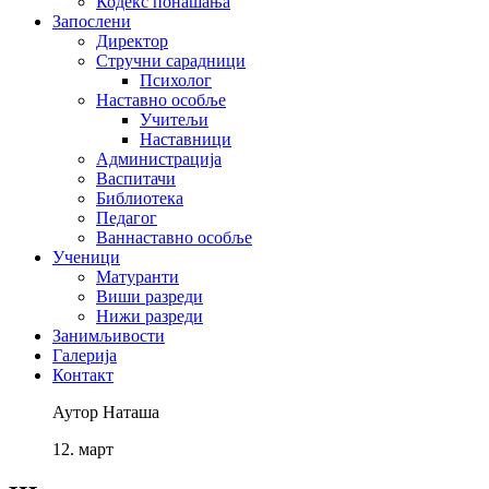
Кодекс понашања
Запослени
Директор
Стручни сарадници
Психолог
Наставно особље
Учитељи
Наставници
Администрација
Васпитачи
Библиотека
Педагог
Ваннаставно особље
Ученици
Матуранти
Виши разреди
Нижи разреди
Занимљивости
Галерија
Контакт
Аутор
Наташа
12.
март