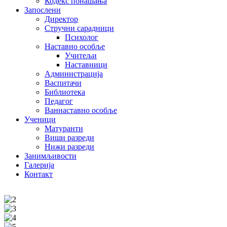
Кодекс понашања
Запослени
Директор
Стручни сарадници
Психолог
Наставно особље
Учитељи
Наставници
Администрација
Васпитачи
Библиотека
Педагог
Ваннаставно особље
Ученици
Матуранти
Виши разреди
Нижи разреди
Занимљивости
Галерија
Контакт