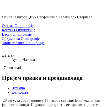
Основна школа „Вук Стефановић Караџић" - Старчево
О нама
Опширније
Контакт
Опширније
Вести
Опширније
Документа
Опширније
Јавне набавке
Опширније
Детаљи
Аутор
Наташа
17.
септембар
Пријем првака и предшколаца
Штампа
Ел. пошта
29.августа 2025.године у 17 часова свечано је дочекана још
једна генерација. Најрадоснији дан за све прваке, који су уз