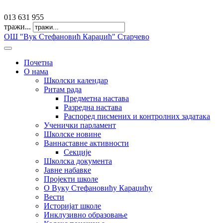
offfice@osvkaradzic.edu.rs
013 631 955
тражи...
ОШ "Вук Стефановић Караџић" Старчево
Почетна
О нама
Школски календар
Ритам рада
Предметна настава
Разредна настава
Распоред писмених и контролних задатака
Ученички парламент
Школске новине
Ваннаставне активности
Секције
Школска документа
Јавне набавке
Пројекти школе
О Вуку Стефановићу Караџићу
Вести
Историјат школе
Инклузивно образовање