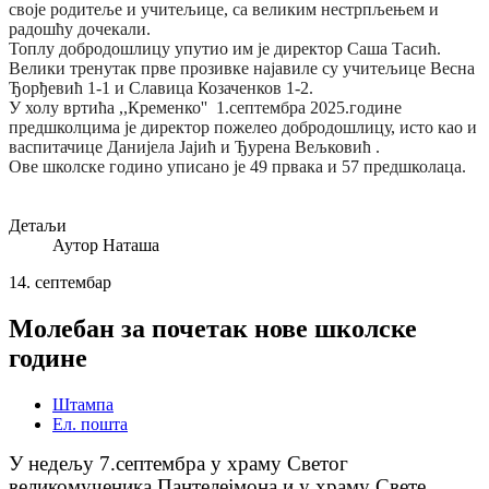
своје родитеље и учитељице, са великим нестрпљењем и
радошћу дочекали.
Топлу добродошлицу упутио им је директор Саша Тасић.
Велики тренутак прве прозивке најавиле су учитељице Весна
Ђорђевић 1-1 и Славица Козаченков 1-2.
У холу вртића ,,Кременко'' 1.септембра 2025.године
предшколцима је директор пожелео добродошлицу, исто као и
васпитачице Данијела Јајић и Ђурена Вељковић .
Ове школске годино уписано је 49 првака и 57 предшколаца.
Детаљи
Аутор
Наташа
14.
септембар
Молебан за почетак нове школске
године
Штампа
Ел. пошта
У недељу 7.септембра у храму Светог
великомученика Пантелејмона и у храму Свете