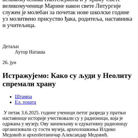
великомученице Марине након свете Литургије
служен је молебан за почетак нове школске године
уз молитвено присуство ђака, родитеља, наставника
и учитељица.
Детаљи
Аутор
Наташа
26.
јун
Истражујемо: Како су људи у Неолиту
спремали храну
Штампа
Ел. пошта
У петак 3.6.2025. године ученици петог разреда у пратњи
наставнице историје
учествовали су у радионици, која је
одржана у музеју. Ову занимљиву и едукативну
радионицу
организовали су гости музеја, археолошкиња Илдико
Медовић и
археоботаничар Александар Медовић.