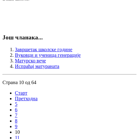
Још чланака...
Завршетак школске године
Вуковци и ученица генерације
Матурско вече
Испраћај матураната
Страна 10 од 64
Старт
Претходна
5
6
7
8
9
10
11