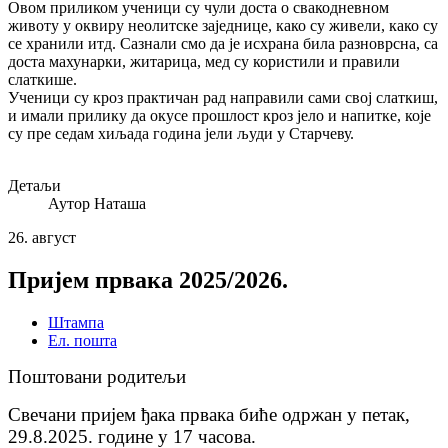
Овом приликом ученици су чули доста о свакодневном
животу у оквиру неолитске
заједнице, како су живели, како су
се хранили итд. Сазнали смо да је исхрана била
разноврсна, са
доста махунарки, житарица, мед су користили и правили
слаткише.
Ученици су кроз практичан рад направили сами свој слаткиш,
и имали прилику да окусе
прошлост кроз јело и напитке, које
су пре седам хиљада година јели људи у Старчеву.
Детаљи
Аутор
Наташа
26.
август
Пријем првака 2025/2026.
Штампа
Ел. пошта
Поштовани родитељи
Свечани пријем ђака првака биће одржан у петак,
29.8.2025. године у 17 часова.