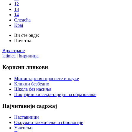
12
13
14
Следећа
Крај
Ви сте овде:
Почетна
Врх стране
latinica
|
ћирилица
Корисни
линкови
Министарство просвете и науке
Кликни безбедно
Школа без насиља
Покрајински секретаријат за образовање
Најчитанији
садржај
Наставници
Окружно такмичење из биологије
Учитељи