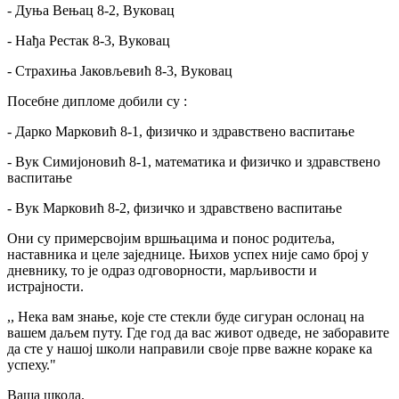
- Дуња Вењац
8-2, В
уковац
- Нађа Рестак
8-3, В
уковац
- Страхиња Јаковљевић
8-3, Вуковац
Посебне дипломе добили су :
- Дарко Марковић 8-1, физичко и здравствено васпитање
- Вук Симијоновић
8-1, математика и физичко и здравствено
васпитање
- Вук Марковић
8-2, физичко и здравствено васпитање
Они су пример
својим вршњацима и понос родитеља,
наставника и целе заједнице. Њихов успех није само број у
дневнику, то је одраз одговорности, марљивости и
истрајности.
,, Нека вам знање, које сте стекли буде сигуран ослонац на
вашем даљем путу. Где год да вас живот одведе, не заборавите
да сте у нашој школи направили своје прве важне кораке ка
успеху."
Ваша школа.