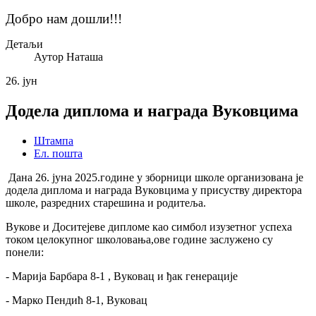
Добро нам дошли!!!
Детаљи
Аутор
Наташа
26.
јун
Додела диплома и награда Вуковцима
Штампа
Ел. пошта
Дана 26. јуна 2025.године у зборници школе организована је
додела диплома и награда Вуковцима у присуству директора
школе, разредних старешина и родитеља.
Вукове и Доситејеве
дипломе као симбол изузетног успеха
током целокупног школовања,ове године заслужено су
понели:
- Марија Барбара 8-1 , Вуковац и ђак генерације
- Марко Пендић
8-1, Вуковац