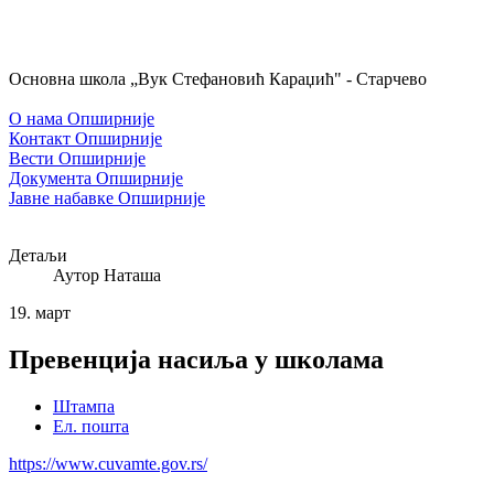
Основна школа „Вук Стефановић Караџић" - Старчево
О нама
Опширније
Контакт
Опширније
Вести
Опширније
Документа
Опширније
Јавне набавке
Опширније
Детаљи
Аутор
Наташа
19.
март
Превенција насиља у школама
Штампа
Ел. пошта
https://www.cuvamte.gov.rs/