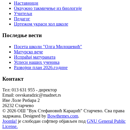
Наставници
Окружно такмичење из биологије
Учитељи
Педагог
Цртежом украси хол школе
Последње
вести
Посета школи "Олга Милошевић"
Матурско вече
Испраћај матураната
Успеси наших ученика
Развојни план 2026.године
Контакт
Тел: 013 631 955 - директор
Email: osvskaradzic@madnet.rs
Иве Лоле Рибара 2
26232 Старчево
© 2026 ОШ "Вук Стефановић Караџић" Старчево. Сва права
задржана. Designed by
Bowthemes.com
.
Joomla!
је слободан софтвер објављен под
GNU General Public
License.