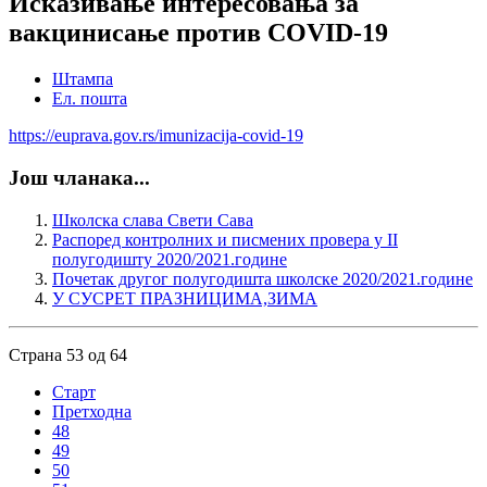
Исказивање интересовања за
вакцинисање против COVID-19
Штампа
Ел. пошта
https://euprava.gov.rs/imunizacija-covid-19
Још чланака...
Школска слава Свети Сава
Распоред контролних и писмених провера у II
полугодишту 2020/2021.године
Почетак другог полугодишта школске 2020/2021.године
У СУСРЕТ ПРАЗНИЦИМА,ЗИМА
Страна 53 од 64
Старт
Претходна
48
49
50