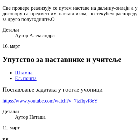
Све провере реализују се путем наставе на даљину-онлајн а у
договору са предметним наставником, по текућем распореду
за друго полугодиште.О
Детаљи
Аутор
Александра
16.
март
Упутство за наставнике и учитеље
Штампа
Ел. пошта
Постављање задатака у гоогле учоници
https://www.youtube.com/watch?v=7tzflqvf8eY
Детаљи
Аутор
Наташа
11.
март