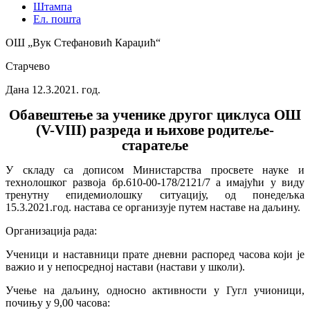
Штампа
Ел. пошта
ОШ „Вук Стефановић Караџић“
Старчево
Дана 12.3.2021. год.
Обавештење за ученике другог циклуса ОШ
(
V-VIII)
разреда и њихове родитеље-
старатеље
У складу са дописом Министарства просвете науке и
технолошког развоја бр.610-00-178/2121/7 а имајући у виду
тренутну епидемиолошку ситуацију, од понедељка
15.3.2021.год. настава се организује путем наставе на даљину.
Организација рада:
Ученици и наставници прате дневни распоред часова који је
важио и у непосредној настави (настави у школи).
Учење на даљину, односно активности у Гугл учионици,
почињу у 9,00 часова: