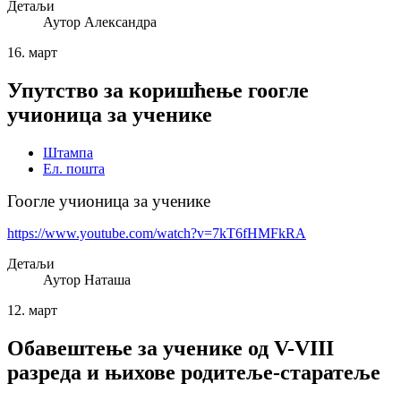
Детаљи
Аутор
Александра
16.
март
Упутство за коришћење гоогле
учионица за ученике
Штампа
Ел. пошта
Гоогле учионица за ученике
https://www.youtube.com/watch?v=7kT6fHMFkRA
Детаљи
Аутор
Наташа
12.
март
Обавештење за ученике од V-VIII
разреда и њихове родитеље-старатеље