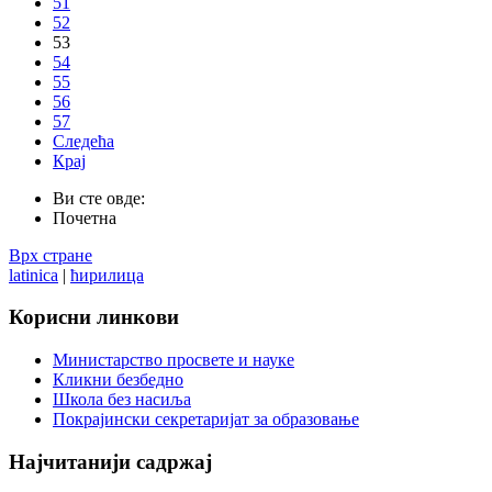
51
52
53
54
55
56
57
Следећа
Крај
Ви сте овде:
Почетна
Врх стране
latinica
|
ћирилица
Корисни
линкови
Министарство просвете и науке
Кликни безбедно
Школа без насиља
Покрајински секретаријат за образовање
Најчитанији
садржај