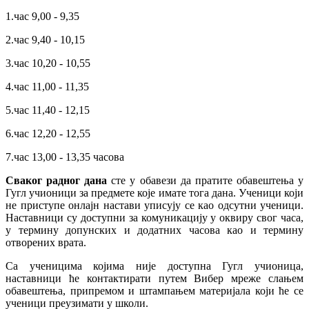
1.час 9,00 - 9,35
2.час 9,40 - 10,15
3.час 10,20 - 10,55
4.час 11,00 - 11,35
5.час 11,40 - 12,15
6.час 12,20 - 12,55
7.час 13,00 - 13,35 часова
Сваког радног дана
сте у обавези да пратите обавештења у
Гугл учионици за предмете које имате тога дана. Ученици који
не приступе онлајн настави уписују се као одсутни ученици.
Наставници су доступни за комуникацију у оквиру свог часа,
у термину допунских и додатних часова као и термину
отворених врата.
Са ученицима којима није доступна Гугл учионица,
наставници ће контактирати путем Вибер мреже слањем
обавештења, припремом и штампањем материјала који ће се
ученици преузимати у школи.