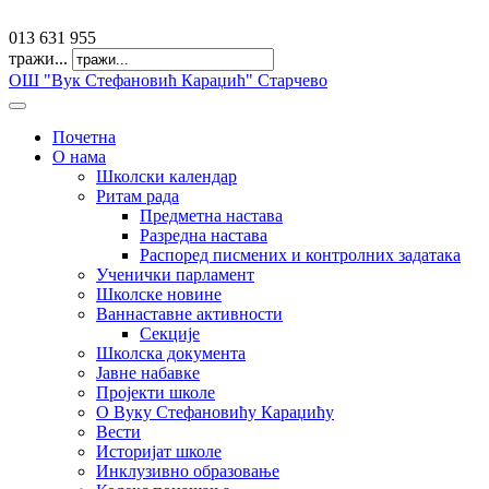
offfice@osvkaradzic.edu.rs
013 631 955
тражи...
ОШ "Вук Стефановић Караџић" Старчево
Почетна
О нама
Школски календар
Ритам рада
Предметна настава
Разредна настава
Распоред писмених и контролних задатака
Ученички парламент
Школске новине
Ваннаставне активности
Секције
Школска документа
Јавне набавке
Пројекти школе
О Вуку Стефановићу Караџићу
Вести
Историјат школе
Инклузивно образовање