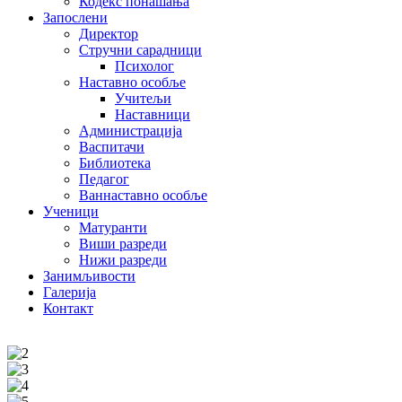
Кодекс понашања
Запослени
Директор
Стручни сарадници
Психолог
Наставно особље
Учитељи
Наставници
Администрација
Васпитачи
Библиотека
Педагог
Ваннаставно особље
Ученици
Матуранти
Виши разреди
Нижи разреди
Занимљивости
Галерија
Контакт