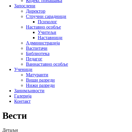
Кодекс понашања
Запослени
Директор
Стручни сарадници
Психолог
Наставно особље
Учитељи
Наставници
Администрација
Васпитачи
Библиотека
Педагог
Ваннаставно особље
Ученици
Матуранти
Виши разреди
Нижи разреди
Занимљивости
Галерија
Контакт
Вести
Детаљи