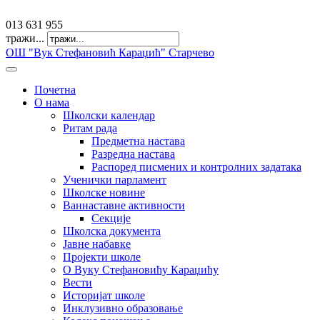
offfice@osvkaradzic.edu.rs
013 631 955
тражи...
ОШ "Вук Стефановић Караџић" Старчево
Почетна
О нама
Школски календар
Ритам рада
Предметна настава
Разредна настава
Распоред писмених и контролних задатака
Ученички парламент
Школске новине
Ваннаставне активности
Секције
Школска документа
Јавне набавке
Пројекти школе
О Вуку Стефановићу Караџићу
Вести
Историјат школе
Инклузивно образовање