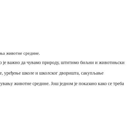
ања животне средине.
ико је важно да чувамо природу, штитимо биљни и животињски
је, уређење школе и школског дворишта, сакупљање
очувању животне средине. Још једном је показано како се треба