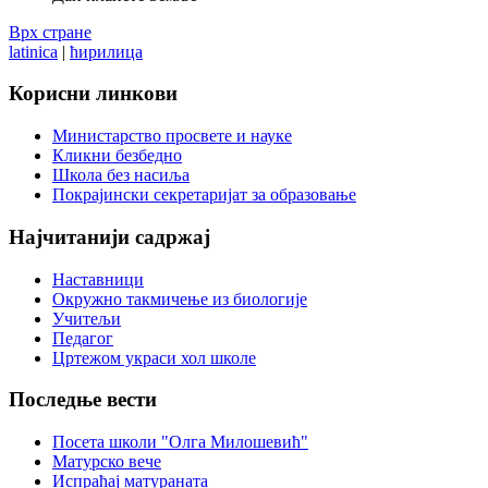
Врх стране
latinica
|
ћирилица
Корисни
линкови
Министарство просвете и науке
Кликни безбедно
Школа без насиља
Покрајински секретаријат за образовање
Најчитанији
садржај
Наставници
Окружно такмичење из биологије
Учитељи
Педагог
Цртежом украси хол школе
Последње
вести
Посета школи "Олга Милошевић"
Матурско вече
Испраћај матураната