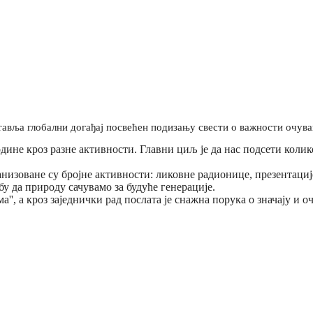
ставља глобални догађај посвећен подизању свести о важности очув
одине кроз разне активности. Главни циљ је да нас подсети кол
низоване су бројне активности: ликовне радионице, презентаци
ребу да природу сачувамо за будуће генерације.
'', а кроз заједнички рад послата је снажна порука о значају и 