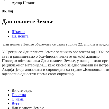
Аутор
Наташа
06.
мај
Дан планете Земље
Штампа
Ел. пошта
Дан планете Земље обележава се сваке године 22. априла и пред
У Србији се Дан планете Земље званично обележава од 1992. г
свет и размишљамо о будућности планете на којој живимо.
Поводом обележавања Дана планете Земље, у нашој школи орга
рециклажног материјала.... како бисмо заједно указали на пот
Акција је организована и спроведена од стране ,,Еколошког тима
одговорно односити према свом окружењу.
Ви сте овде:
Почетна
О нама
Вести
Дан планете Земље