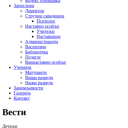
Кодекс понашања
Запослени
Директор
Стручни сарадници
Психолог
Наставно особље
Учитељи
Наставници
Администрација
Васпитачи
Библиотека
Педагог
Ваннаставно особље
Ученици
Матуранти
Виши разреди
Нижи разреди
Занимљивости
Галерија
Контакт
Вести
Детаљи