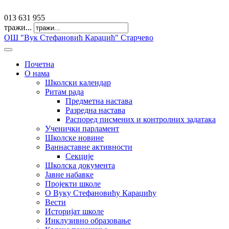
offfice@osvkaradzic.edu.rs
013 631 955
тражи...
ОШ "Вук Стефановић Караџић" Старчево
Почетна
О нама
Школски календар
Ритам рада
Предметна настава
Разредна настава
Распоред писмених и контролних задатака
Ученички парламент
Школске новине
Ваннаставне активности
Секције
Школска документа
Јавне набавке
Пројекти школе
О Вуку Стефановићу Караџићу
Вести
Историјат школе
Инклузивно образовање