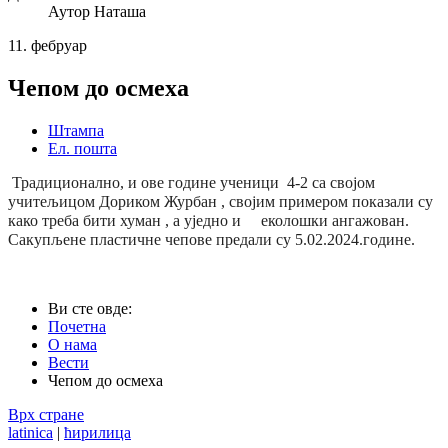
Аутор
Наташа
11.
фебруар
Чепом до осмеха
Штампа
Ел. пошта
Традиционално, и ове године ученици 4-2 са својом
учитељицом Дориком Журбан , својим примером показали су
како треба бити хуман , а уједно и еколошки ангажован.
Сакупљене пластичне чепове предали су 5.02.2024.године.
Ви сте овде:
Почетна
О нама
Вести
Чепом до осмеха
Врх стране
latinica
|
ћирилица