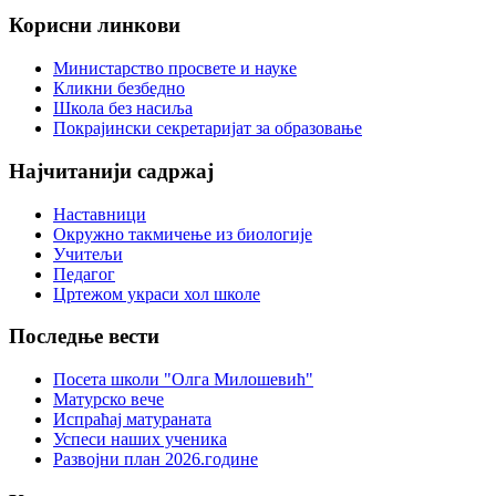
Корисни
линкови
Министарство просвете и науке
Кликни безбедно
Школа без насиља
Покрајински секретаријат за образовање
Најчитанији
садржај
Наставници
Окружно такмичење из биологије
Учитељи
Педагог
Цртежом украси хол школе
Последње
вести
Посета школи "Олга Милошевић"
Матурско вече
Испраћај матураната
Успеси наших ученика
Развојни план 2026.године