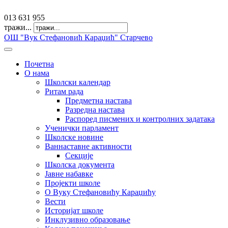
offfice@osvkaradzic.edu.rs
013 631 955
тражи...
ОШ "Вук Стефановић Караџић" Старчево
Почетна
О нама
Школски календар
Ритам рада
Предметна настава
Разредна настава
Распоред писмених и контролних задатака
Ученички парламент
Школске новине
Ваннаставне активности
Секције
Школска документа
Јавне набавке
Пројекти школе
О Вуку Стефановићу Караџићу
Вести
Историјат школе
Инклузивно образовање