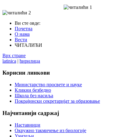
Ви сте овде:
Почетна
О нама
Вести
ЧИТАЛИЋИ
Врх стране
latinica
|
ћирилица
Корисни
линкови
Министарство просвете и науке
Кликни безбедно
Школа без насиља
Покрајински секретаријат за образовање
Најчитанији
садржај
Наставници
Окружно такмичење из биологије
Учитељи