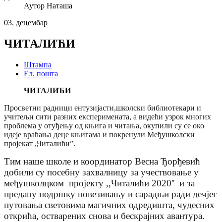
Аутор
Наташа
03.
децембар
ЧИТАЛИЋИ
Штампа
Ел. пошта
ЧИТАЛИЋИ
Просветни радници ентузијасти,школски библиотекари и
учитељи сити разних експеримената, а видећи узрок многих
проблема у отуђењу од књига и читања, окупили су се око
идеје враћања деце књигама и покренули Међушколски
пројекат „Читалићи”.
Тим наше школе и координатор Весна Ђорђевић
добили су посебну захвалницу за учествовање у
међушколцком пројекту ,,Читалићи 2020'' и за
предану подршку повезивању и сарадњи ради дечјег
путовања световима магичних одредишта, чудесних
открића, остварених снова и бескрајних авантура.