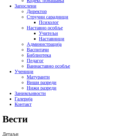
Кодекс понашања
Запослени
Директор
Стручни сарадници
Психолог
Наставно особље
Учитељи
Наставници
Администрација
Васпитачи
Библиотека
Педагог
Ваннаставно особље
Ученици
Матуранти
Виши разреди
Нижи разреди
Занимљивости
Галерија
Контакт
Вести
Детаљи