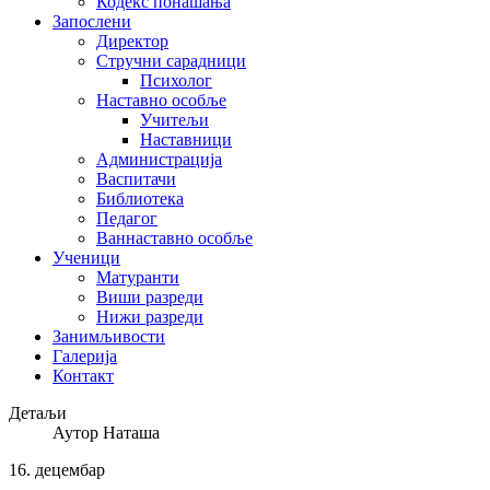
Кодекс понашања
Запослени
Директор
Стручни сарадници
Психолог
Наставно особље
Учитељи
Наставници
Администрација
Васпитачи
Библиотека
Педагог
Ваннаставно особље
Ученици
Матуранти
Виши разреди
Нижи разреди
Занимљивости
Галерија
Контакт
Детаљи
Аутор
Наташа
16.
децембар