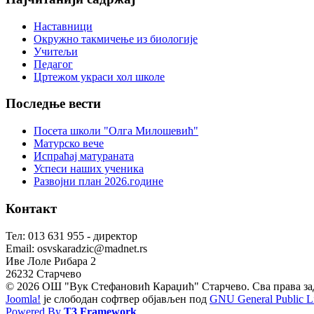
Наставници
Окружно такмичење из биологије
Учитељи
Педагог
Цртежом украси хол школе
Последње
вести
Посета школи "Олга Милошевић"
Матурско вече
Испраћај матураната
Успеси наших ученика
Развојни план 2026.године
Контакт
Тел: 013 631 955 - директор
Email: osvskaradzic@madnet.rs
Иве Лоле Рибара 2
26232 Старчево
© 2026 ОШ "Вук Стефановић Караџић" Старчево. Сва права за
Joomla!
је слободан софтвер објављен под
GNU General Public Li
Powered By
T3 Framework