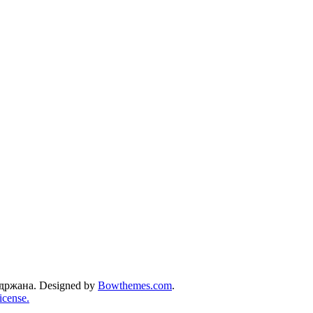
држана. Designed by
Bowthemes.com
.
cense.