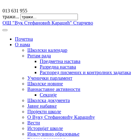
offfice@osvkaradzic.edu.rs
013 631 955
тражи...
ОШ "Вук Стефановић Караџић" Старчево
Почетна
О нама
Школски календар
Ритам рада
Предметна настава
Разредна настава
Распоред писмених и контролних задатака
Ученички парламент
Школске новине
Ваннаставне активности
Секције
Школска документа
Јавне набавке
Пројекти школе
О Вуку Стефановићу Караџићу
Вести
Историјат школе
Инклузивно образовање