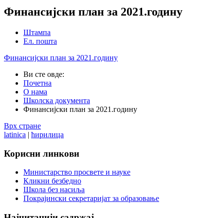
Финансијски план за 2021.годину
Штампа
Ел. пошта
Финансијски план за 2021.годину
Ви сте овде:
Почетна
О нама
Школска документа
Финансијски план за 2021.годину
Врх стране
latinica
|
ћирилица
Корисни
линкови
Министарство просвете и науке
Кликни безбедно
Школа без насиља
Покрајински секретаријат за образовање
Најчитанији
садржај