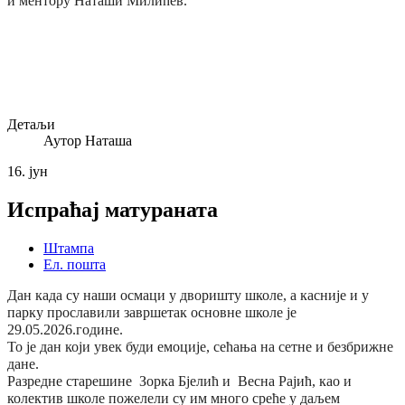
и ментору Наташи Милићев.
Детаљи
Аутор
Наташа
16.
јун
Испраћај матураната
Штампа
Ел. пошта
Дан када су наши осмаци у дворишту школе, а касније и у
парку прославили завршетак основне школе je
29.05.2026.године.
То је дан који увек буди емоције, сећања на сетне и безбрижне
дане.
Разредне старешине Зорка Бјелић и Весна Рајић, као и
колектив школе пожелели су им много среће у даљем