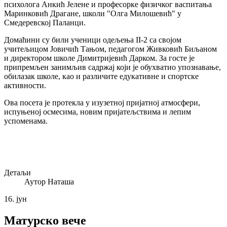
психолога Анкић Јелене и професорке физичког васпитања
Маринковић Драгане, школи "Олга Милошевић" у
Смедеревској Паланци.
Домаћини су били ученици одељења II-2 са својом
учитељицом Јовичић Тањом, педагогом Живковић Биљаном
и директором школе Димитријевић Дарком. За госте је
припремљен занимљив садржај који је обухватио упознавање,
обилазак школе, као и различите едукативне и спортске
активности.
Ова посета је протекла у изузетној пријатној атмосфери,
испуњеној осмесима, новим пријатељствима и лепим
успоменама.
Детаљи
Аутор
Наташа
16.
јун
Матурско вече