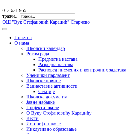
offfice@osvkaradzic.edu.rs
013 631 955
тражи...
ОШ "Вук Стефановић Караџић" Старчево
Почетна
О нама
Школски календар
Ритам рада
Предметна настава
Разредна настава
Распоред писмених и контролних задатака
Ученички парламент
Школске новине
Ваннаставне активности
Секције
Школска документа
Јавне набавке
Пројекти школе
О Вуку Стефановићу Караџићу
Вести
Историјат школе
Инклузивно образовање