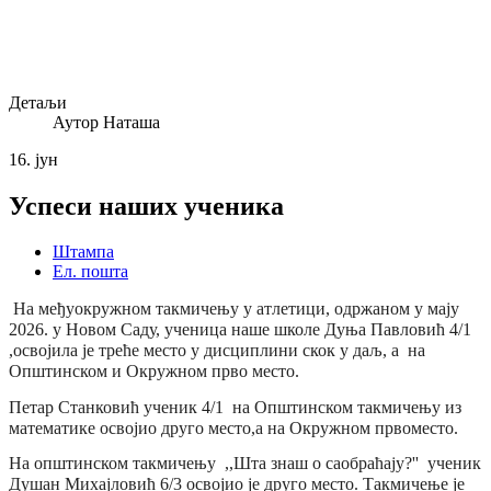
Детаљи
Аутор
Наташа
16.
јун
Успеси наших ученика
Штампа
Ел. пошта
На међуокружном такмичењу у атлетици, одржаном у мају
2026. у Новом Саду, ученица наше школе Дуња Павловић 4/1
,освојила је треће
место у дисциплини скок у даљ, а на
Општинском и Окружном прво
место.
Петар Станковић ученик 4/1 на Општинском такмичењу из
математике освојио друго
место,а на Окружном прво
место.
На општинском такмичењу ,,Шта знаш о саобраћају?'' ученик
Душан Михајловић 6/3 освојио је друго
место. Такмичење је