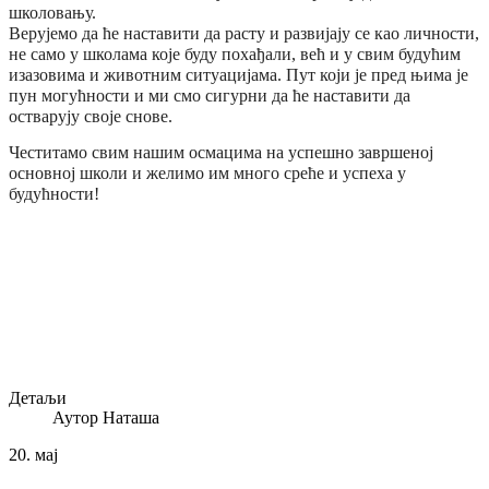
школовању.
Верујемо да ће наставити да расту и развијају се као личности,
не само у школама које буду похађали, већ и у свим будућим
изазовима и животним ситуацијама. Пут који је пред њима је
пун могућности и ми смо сигурни да ће наставити да
остварују своје снове.
Честитамо свим нашим осмацима на успешно завршеној
основној школи и желимо им много среће и успеха у
будућности!
Детаљи
Аутор
Наташа
20.
мај