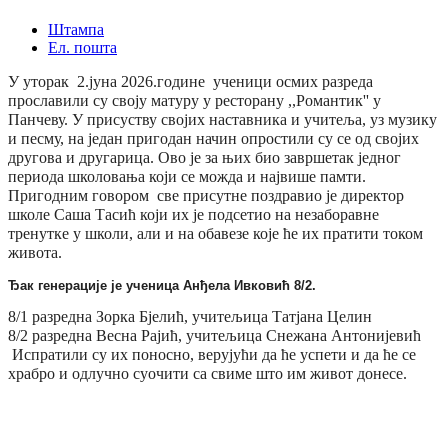
Штампа
Ел. пошта
У уторак 2.јуна 2026.године ученици осмих разреда
прославили су своју матуру у ресторану ,,Романтик'' у
Панчеву. У присуству својих наставника и учитеља, уз музику
и песму, на један пригодан начин опростили су се од својих
другова и другарица. Ово је за њих био завршетак једног
периода школовања који се можда и највише памти.
Пригодним говором све присутне поздравио је директор
школе Саша Тасић који их је подсетио на незаборавне
тренутке у школи, али и на обавезе које ће их пратити током
живота.
Ђак генерације је ученица Анђела Ивковић 8/2.
8/1 разредна Зорка Бјелић, учитељица Татјана Целин
8/2 разредна Весна Рајић, учитељица Снежана Антонијевић
Испратили су их поносно, верујући да ће успети и да ће се
храбро и одлучно суочити са свиме што им живот донесе.