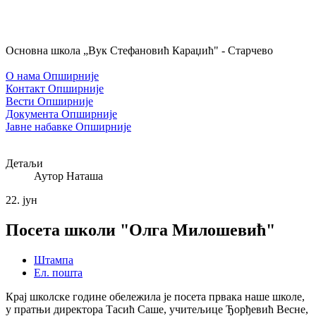
Основна школа „Вук Стефановић Караџић" - Старчево
О нама
Опширније
Контакт
Опширније
Вести
Опширније
Документа
Опширније
Јавне набавке
Опширније
Детаљи
Аутор
Наташа
22.
јун
Посета школи "Олга Милошевић"
Штампа
Ел. пошта
Крај школске године обележила је посета првака наше школе,
у пратњи директора Тасић Саше, учитељице Ђорђевић Весне,