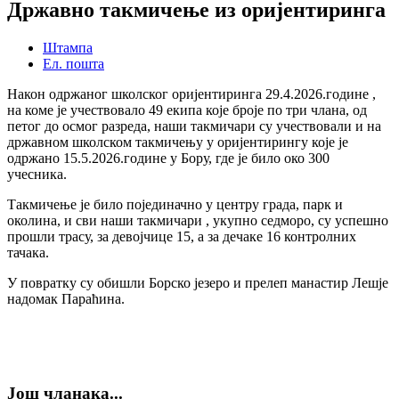
Државно такмичење из оријентиринга
Штампа
Ел. пошта
Након одржаног школског оријентиринга 29.4.2026.године ,
на коме је учествовало 49 екипа које броје по три члана, од
петог до осмог разреда, наши такмичари су учествовали и на
државном школском такмичењу у оријентирингу које је
одржано 15.5.2026.године у Бору, где је било око 300
учесника.
Такмичење је било појединачно у центру града, парк и
околина, и сви наши такмичари , укупно седморо, су успешно
прошли трасу, за девојчице 15, а за дечаке 16 контролних
тачака.
У повратку су обишли Борско језеро и прелеп манастир Лешје
надомак Параћина.
Још чланака...