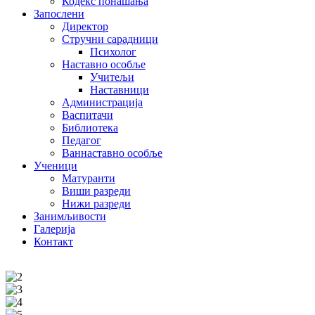
Кодекс понашања
Запослени
Директор
Стручни сарадници
Психолог
Наставно особље
Учитељи
Наставници
Администрација
Васпитачи
Библиотека
Педагог
Ваннаставно особље
Ученици
Матуранти
Виши разреди
Нижи разреди
Занимљивости
Галерија
Контакт