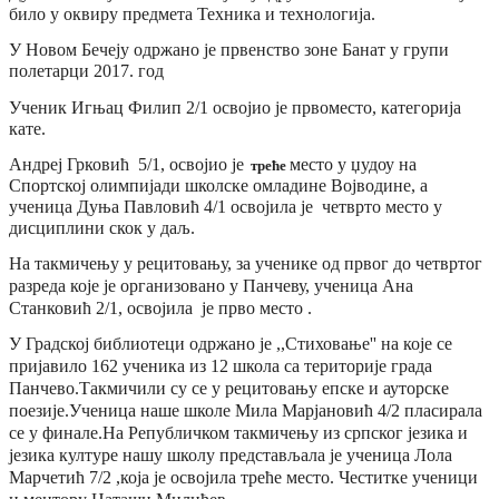
било у оквиру предмета Техника и технологија.
У Новом Бечеју одржано је првенство зоне Банат у групи
полетарци 2017. год
Ученик Игњац Филип 2/1 освојио је прво
место, категорија
кате.
Андреј Грковић 5/1, освојио је
место у џудоу на
треће
Спортској олимпијади школске омладине Војводине, а
ученица Дуња Павловић 4/1 освојила је четврто место
у
дисциплини скок у даљ.
На такмичењу у рецитовању, за ученике од првог до четвртог
разреда које је организовано у Панчеву, ученица Ана
Станковић 2/1, освојила је прво
место .
У Градској библиотеци одржано је ,,Стиховање'' на које се
пријавило 162 ученика из 12 школа са територије града
Панчево.Такмичили су се у рецитовању епске и ауторске
поезије.Ученица наше школе Мила Марјановић 4/2 пласирала
се у финале.
На Републичком такмичењу из српског језика и
језика културе нашу школу представљала је ученица Лола
Марчетић 7/2 ,која је освојила треће
место. Честитке ученици