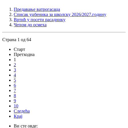
Предавање ватрогасаца
Списак уџбеника за школску 2026/2027.годину
Вртић у посети расаднику
Чепом до осмеха
Страна 1 од 64
Старт
Претходна
1
2
3
4
5
6
7
8
9
10
Следећа
Крај
Ви сте овде: