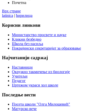
Почетна
Врх стране
latinica
|
ћирилица
Корисни
линкови
Министарство просвете и науке
Кликни безбедно
Школа без насиља
Покрајински секретаријат за образовање
Најчитанији
садржај
Наставници
Окружно такмичење из биологије
Учитељи
Педагог
Цртежом украси хол школе
Последње
вести
Посета школи "Олга Милошевић"
Матурско вече