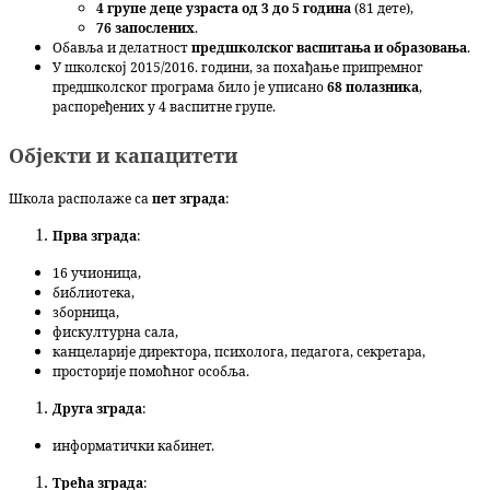
4 групе деце узраста од 3 до 5 година
(81 дете),
76 запослених
.
Обавља и делатност
предшколског васпитања и образовања
.
У школској 2015/2016. години, за похађање припремног
предшколског програма било је уписано
68 полазника
,
распоређених у 4 васпитне групе.
Објекти и капацитети
Школа располаже са
пет зграда
:
Прва зграда
:
16 учионица,
библиотека,
зборница,
фискултурна сала,
канцеларије директора, психолога, педагога, секретара,
просторије помоћног особља.
Друга зграда
:
информатички кабинет.
Трећа зграда
: