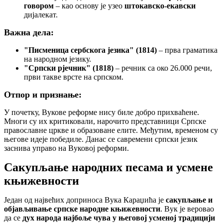
говором
– као основу је узео
штокавско-екавски
дијалекат.
Важна дела:
"Писменица сербскога језика" (1814)
– прва граматика
на народном језику.
"Српски рјечник" (1818)
– речник са око 26.000 речи,
први такве врсте на српском.
Отпор и признање:
У почетку, Вукове реформе нису биле добро прихваћене.
Многи су их критиковали, нарочито представници Српске
православне цркве и образоване елите. Међутим, временом су
његове идеје победиле. Данас се савремени српски језик
заснива управо на Вуковој реформи.
Сакупљање народних песама и усмене
књижевности
Један од највећих доприноса Вука Караџића је
сакупљање и
објављивање српске народне књижевности
. Вук је веровао
да се
дух народа најбоље чува у његовој усменој традицији