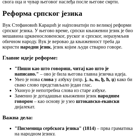
свога оца и чувар његовог наслеђа после његове смрти.
Реформа српског језика
Вук Стефановић Караџић је најпознатији по великој реформи
српског језика. У његово време, српски књижевни језик је био
мешавина црквенословенског, руског и српског, неразумљив
обичном народу. Вук је веровао да књижевност треба да
користи
народни језик
, језик којим људи стварно говоре.
Главне идеје реформе:
"Пиши као што говориш, читај као што је
написано."
– ово је била његова главна језичка идеја.
Увео је нова
слова
у азбуку (нпр.
ј, љ, њ, ђ, ћ, џ
) како би
свако слово представљало један глас.
Укинуо је непотребна слова из старе азбуке.
Заменио је дотадашњи књижевни језик
народним
говором
– као основу је узео
штокавско-екавски
дијалекат.
Важна дела:
"Писменица сербскога језика" (1814)
– прва граматика
на народном језику.