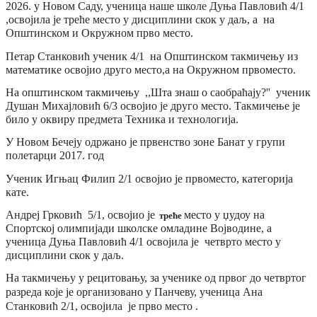
2026. у Новом Саду, ученица наше школе Дуња Павловић 4/1
,освојила је треће
место у дисциплини скок у даљ, а на
Општинском и Окружном прво
место.
Петар Станковић ученик 4/1 на Општинском такмичењу из
математике освојио друго
место,а на Окружном прво
место.
На општинском такмичењу ,,Шта знаш о саобраћају?'' ученик
Душан Михајловић 6/3 освојио је друго
место. Такмичење је
било у оквиру предмета Техника и технологија.
У Новом Бечеју одржано је првенство зоне Банат у групи
полетарци 2017. год
Ученик Игњац Филип 2/1 освојио је прво
место, категорија
кате.
Андреј Грковић 5/1, освојио је
место у џудоу на
треће
Спортској олимпијади школске омладине Војводине, а
ученица Дуња Павловић 4/1 освојила је четврто место
у
дисциплини скок у даљ.
На такмичењу у рецитовању, за ученике од првог до четвртог
разреда које је организовано у Панчеву, ученица Ана
Станковић 2/1, освојила је прво
место .