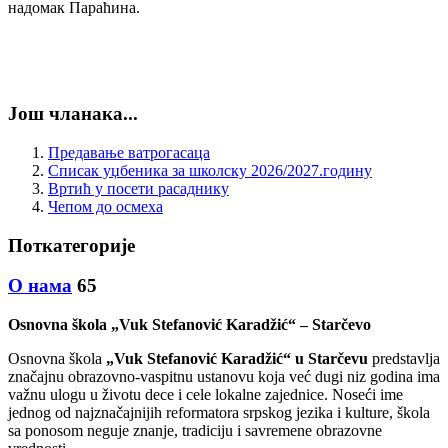
надомак Параћина.
Још чланака...
Предавање ватрогасаца
Списак уџбеника за школску 2026/2027.годину
Вртић у посети расаднику
Чепом до осмеха
Поткатегорије
О нама
65
Osnovna škola „Vuk Stefanović Karadžić“ – Starčevo
Osnovna škola
„Vuk Stefanović Karadžić“ u Starčevu
predstavlja
značajnu obrazovno-vaspitnu ustanovu koja već dugi niz godina ima
važnu ulogu u životu dece i cele lokalne zajednice. Noseći ime
jednog od najznačajnijih reformatora srpskog jezika i kulture, škola
sa ponosom neguje znanje, tradiciju i savremene obrazovne