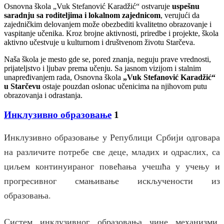
Osnovna škola „Vuk Stefanović Karadžić“ ostvaruje
uspešnu
saradnju sa roditeljima i lokalnom zajednicom
, verujući da
zajedničkim delovanjem može obezbediti kvalitetno obrazovanje i
vaspitanje učenika. Kroz brojne aktivnosti, priredbe i projekte, škola
aktivno učestvuje u kulturnom i društvenom životu Starčeva.
Naša škola je mesto gde se, pored znanja, neguju prave vrednosti,
prijateljstvo i ljubav prema učenju. Sa jasnom vizijom i stalnim
unapređivanjem rada, Osnovna škola
„Vuk Stefanović Karadžić“
u Starčevu
ostaje pouzdan oslonac učenicima na njihovom putu
obrazovanja i odrastanja.
Инклузивно образовање
1
Инклузивно образовање у Републици Србији одговара
на различите потребе све деце, младих и одраслих, са
циљем континуираног повећања учешћа у учењу и
прогресивног смањивање искључености из
образовања.
Систем инклузивног образовања чине механизми,