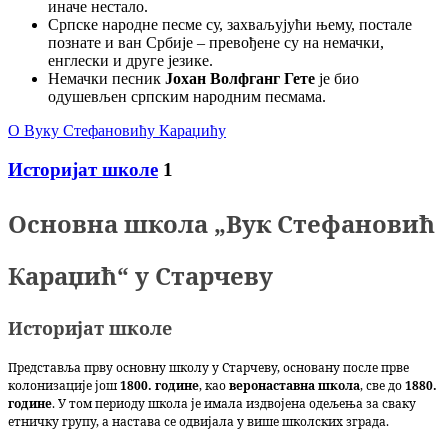
иначе нестало.
Српске народне песме су, захваљујући њему, постале
познате и ван Србије – превођене су на немачки,
енглески и друге језике.
Немачки песник
Јохан Волфганг Гете
је био
одушевљен српским народним песмама.
О Вуку Стефановићу Караџићу
Историјат школе
1
Основна школа „Вук Стефановић
Караџић“ у Старчеву
Историјат школе
Представља прву основну школу у Старчеву, основану после прве
колонизације још
1800. године
, као
веронаставна школа
, све до
1880.
године
. У том периоду школа је имала издвојена одељења за сваку
етничку групу, а настава се одвијала у више школских зграда.