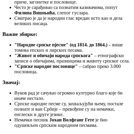
приче, загонетке и пословице.
Често је сарађивао са познатим казивачима, попут
Филипа Вишњића
, слепог гуслара.
Сматрао је да је народни глас вредан исто као и дела
великих писаца.
Важне збирке:
"Народне српске пјесме" (од 1814. до 1864.)
– више
томова епских и лирских песама.
"Живот и обичаји народа српскога"
– етнографски
записи о обичајима, празницима и животу српског села.
"Српске народне пословице"
– сабрао преко 3.000
пословица.
Значај:
Вуков рад је сачувао огромно културно благо које би
иначе нестало.
Српске народне песме су, захваљујући њему, постале
познате и ван Србије – превођене су на немачки,
енглески и друге језике.
Немачки песник
Јохан Волфганг Гете
је био
одушевљен српским народним песмама.