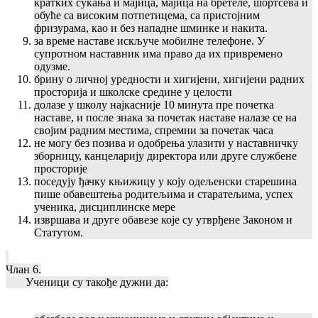
кратких сукања и мајица, мајица на бретеле, шортсева и
обуће са високим потпетицема, са пристојним
фризурама, као и без нападне шминке и накита.
за време наставе искључе мобилне телефоне. У
супротном наставник има право да их привремено
одузме.
брину о личној уредности и хигијени, хигијени радних
просторија и школске средине у целости
долазе у школу најкасније 10 минута пре почетка
наставе, и после знака за почетак наставе налазе се на
својим радним местима, спремни за почетак часа
не могу без позива и одобрења улазити у наставничку
зборницу, канцеларију директора или друге службене
просторије
поседују ђачку књижицу у коју одељенски старешина
пише обавештења родитељима и старатељима, успех
ученика, дисциплинске мере
извршава и друге обавезе које су утврђене Законом и
Статутом.
Члан 6.
Ученици су такође дужни да: