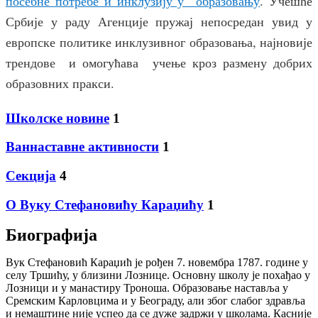
посебне потребе и инклузију у образовању
. Учешће
Србије у раду Агенције пружај непосредан увид у
европске политике инклузивног образовања, најновије
трендове и омогућава учење кроз размену добрих
образовних пракси.
Школске новине
1
Ваннаставне активности
1
Секција
4
О Вуку Стефановићу Караџићу
1
Биографија
Вук Стефановић Караџић је рођен 7. новембра 1787. године у
селу Тршићу, у близини Лознице. Основну школу је похађао у
Лозници и у манастиру Троноша. Образовање наставља у
Сремским Карловцима и у Београду, али због слабог здравља
и немаштине није успео да се дуже задржи у школама. Касније