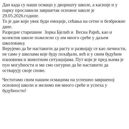
Дан када су наши осмаци у дворишту школе, а касније и у
парку прославили завршетак основне школе je
29.05.2026.године.
То је дан који увек буди емоције, сећања на сетне и безбрижне
дане.
Разредне старешине Зорка Бјелић и Весна Рајић, као и
колектив школе пожелели су им много среће у даљем
школовању.
Верујемо да ће наставити да расту и развијају се као личности,
не само у школама које буду похађали, већ и у свим будућим
изазовима и животним ситуацијама. Пут који је пред њима је
пун могућности и ми смо сигурни да ће наставити да
остварују своје снове.
Честитамо свим нашим осмацима на успешно завршеној
основној школи и желимо им много среће и успеха у
будућности!