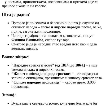
– у песмама, приповеткама, пословицама и причама које се
преносе с колена на колено.
Шта је радио?
Путовао је по селима и бележио оно што је слушао од
обичног народа –
епске и лирске народне песме
, бајке,
приче, загонетке и пословице.
Често је сарађивао са познатим казивачима, попут
Филипа Вишњића
, слепог гуслара.
Сматрао је да је народни глас вредан исто као и дела
великих писаца.
Важне збирке:
"Народне српске пјесме" (од 1814. до 1864.)
– више
томова епских и лирских песама.
"Живот и обичаји народа српскога"
– етнографски
записи о обичајима, празницима и животу српског села.
"Српске народне пословице"
– сабрао преко 3.000
пословица.
Значај:
Вуков рад је сачувао огромно културно благо које би