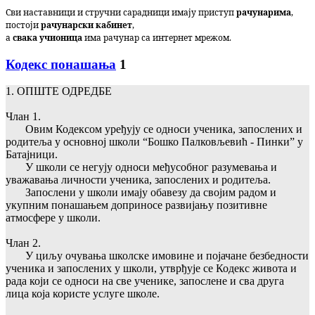
Сви наставници и стручни сарадници имају приступ
рачунарима
,
постоји
рачунарски кабинет
,
а
свака учионица
има рачунар са интернет мрежом.
Кодекс понашања
1
1. ОПШТЕ ОДРЕДБЕ
Члан 1.
Овим Кодексом уређују се односи ученика, запослених и
родитеља у основној школи “Бошко Палковљевић - Пинки” у
Батајници.
У школи се негују односи међусобног разумевања и
уважавања личности ученика, запослених и родитеља.
Запослени у школи имају обавезу да својим радом и
укупним понашањем доприносе развијању позитивне
атмосфере у школи.
Члан 2.
У циљу очувања школске имовине и појачане безбедности
ученика и запослених у школи, утврђује се Кодекс живота и
рада који се односи на све ученике, запослене и сва друга
лица која користе услуге школе.