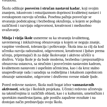
vrednosti.
Školu odlikuje
posvećen i stručan nastavni kadar
, koji svojim
znanjem, iskustvom i entuzijazmom doprinosi kvalitetnoj nastavi i
sveukupnom razvoju učenika. Posebna pažnja posvećuje se
stvaranju podsticajnog i bezbednog okruženja, u kojem se poštuju
različitosti i razvijaju odgovornost, kreativnost i međusobno
uvažavanje.
Misija i vizija škole
usmerene su ka stvaranju kvalitetnog,
savremenog i inkluzivnog obrazovanja u kojem se neguju znanje,
vaspitne vrednosti, tolerancija i poštovanje. Škola ima za cilj da kod
učenika razvija radoznalost, odgovornost, kreativnost i ljubav prema
učenju, pripremajući ih za dalje školovanje i aktivno učešće u
društvu. Vizija škole je da bude moderna, bezbedna i prepoznatljiva
obrazovna ustanova, sa stručnim i posvećenim nastavnim kadrom,
kvalitetnom nastavom i uspešnim učenicima, kao i da kroz stalno
unapređivanje rada i saradnju sa roditeljima i lokalnom zajednicom
obrazuje samostalne, odgovorne i društveno svesne mlade ljude.
Pored redovne nastave, škola nudi bogat izbor
vannastavnih
aktivnosti
, sekcija i školskih projekata. Učenici redovno učestvuju
na takmičenjima iz različitih oblasti, kao i u kulturnim, umetničkim i
sportskim manifestacijama, gde postižu zapažene rezultate i na
dostojan način predstavljaju svoju školu.