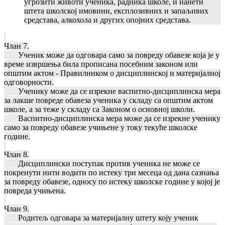
угрозити животи ученика, радника школе, и нанети
штета школској имовини, експлозивних и запаљивих
средстава, алкохола и других опојних средстава.
Члан 7.
Ученик може да одговара само за повреду обавезе која је у
време извршења била прописана посебним законом или
општим актом - Правилником о дисциплинској и материјалној
одговорности.
Ученику може да се изрекне васпитно-дисциплинска мера
за лакше повреде обавеза ученика у складу са општим актом
школе, а за теже у складу са Законом о основној школи.
Васпитно-дисциплинска мера може да се изрекне ученику
само за повреду обавезе учињене у току текуће школске
године.
Члан 8.
Дисциплински поступак против ученика не може се
покренути нити водити по истеку три месеца од дана сазнања
за повреду обавезе, односу по истеку школске године у којој је
повреда учињена.
Члан 9.
Родитељ одговара за материјалну штету коју ученик