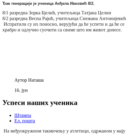
Ђак генерације је ученица Анђела Ивковић 8/2.
8/1 разредна Зорка Бјелић, учитељица Татјана Целин
8/2 разредна Весна Рајић, учитељица Снежана Антонијевић
Испратили су их поносно, верујући да ће успети и да ће се
храбро и одлучно суочити са свиме што им живот донесе.
Аутор
Наташа
16.
јун
Успеси наших ученика
Штампа
Ел. пошта
На међуокружном такмичењу у атлетици, одржаном у мају