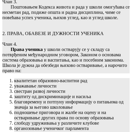
Члан 3.
Поштовањем Кодекса живота и рада у школи омогућава се
несметан рад, подиже општа и радна дисциплина, чиме се
повећава успех ученика, њихов углед, као и углед школе.
2. ПРАВА, ОБАВЕЗЕ И ДУЖНОСТИ УЧЕНИКА
Члан 4.
Права ученика
у школи остварују се у складу са
потврђеним међународним уговором, Законом о основама
система образовања и васпитања, као и посебним законима.
Школа је дужна да обезбеди њихово остваривање, а нарочито
право на:
квалитетан образовно-васпитни рад
уважавање личности
свестран развој личности
заштиту од дискриминације и насиља
благовремену и потпуну информацију о питањима од
значаја за његово школовање
подношење приговора и жалбе на оцену и на
остваривање других права по основу образовања
слободу удруживања у различите клубове
органозовање ученичког парламента