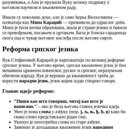
разумевања, а Ана је пружала Вуку велику подршку у
његовом научном и књижевном раду.
Имали су неколико деце, али је само ћерка Вилхелмина —
познатија као
Мина Караџић
— преживела до одраслог доба.
Мина је била веома образована, знала је стране језике и бавила
се превођењем, писањем и цртањем. Била је блиска сарадница
свога оца и чувар његовог наслеђа после његове смрти.
Реформа српског језика
Вук Стефановић Караџић је најпознатији по великој реформи
српског језика. У његово време, српски књижевни језик је био
мешавина црквенословенског, руског и српског, неразумљив
обичном народу. Вук је веровао да књижевност треба да
користи
народни језик
, језик којим људи стварно говоре.
Главне идеје реформе:
"Пиши као што говориш, читај као што је
написано."
– ово је била његова главна језичка идеја.
Увео је нова
слова
у азбуку (нпр.
ј, љ, њ, ђ, ћ, џ
) како би
свако слово представљало један глас.
Укинуо је непотребна слова из старе азбуке.
Заменио је дотадашњи књижевни језик
народним