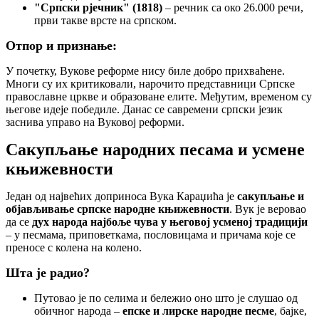
"Српски рјечник" (1818)
– речник са око 26.000 речи,
први такве врсте на српском.
Отпор и признање:
У почетку, Вукове реформе нису биле добро прихваћене.
Многи су их критиковали, нарочито представници Српске
православне цркве и образоване елите. Међутим, временом су
његове идеје победиле. Данас се савремени српски језик
заснива управо на Вуковој реформи.
Сакупљање народних песама и усмене
књижевности
Један од највећих доприноса Вука Караџића је
сакупљање и
објављивање српске народне књижевности
. Вук је веровао
да се
дух народа најбоље чува у његовој усменој традицији
– у песмама, приповеткама, пословицама и причама које се
преносе с колена на колено.
Шта је радио?
Путовао је по селима и бележио оно што је слушао од
обичног народа –
епске и лирске народне песме
, бајке,