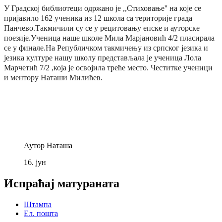
У Градској библиотеци одржано је ,,Стиховање'' на које се
пријавило 162 ученика из 12 школа са територије града
Панчево.Такмичили су се у рецитовању епске и ауторске
поезије.Ученица наше школе Мила Марјановић 4/2 пласирала
се у финале.
На Републичком такмичењу из српског језика и
језика културе нашу школу представљала је ученица Лола
Марчетић 7/2 ,која је освојила треће
место. Честитке ученици
и ментору Наташи Милићев.
Аутор
Наташа
16.
јун
Испраћај матураната
Штампа
Ел. пошта