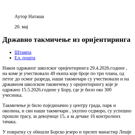
Аутор
Наташа
20.
мај
Државно такмичење из оријентиринга
Штампа
Ел. пошта
Након одржаног школског оријентиринга 29.4.2026.године ,
на коме је учествовало 49 екипа које броје по три члана, од
петог до осмог разреда, наши такмичари су учествовали и на
државном школском такмичењу у оријентирингу које је
одржано 15.5.2026.године у Бору, где је било око 300
учесника.
Такмичење је било појединачно у центру града, парк и
околина, и сви наши такмичари , укупно седморо, су успешно
прошли трасу, за девојчице 15, а за дечаке 16 контролних
тачака.
У повратку су обишли Борско језеро и прелеп манастир Лешје