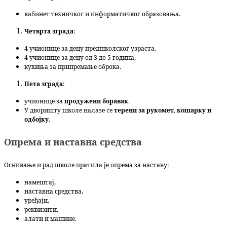
кабинет техничког и информатичког образовања.
Четврта зграда
:
4 учионице за децу предшколског узраста,
4 учионице за децу од 3 до 5 година,
кухиња за припремање оброка.
Пета зграда
:
учионице за
продужени боравак
.
У дворишту школе налазе се
терени за рукомет, кошарку и
одбојку
.
Опрема и наставна средства
Оснивање и рад школе пратила је опрема за наставу:
намештај,
наставна средства,
уређаји,
реквизити,
алати и машине.