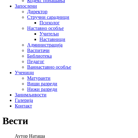
Кодекс понашања
Запослени
Директор
Стручни сарадници
Психолог
Наставно особље
Учитељи
Наставници
Администрација
Васпитачи
Библиотека
Педагог
Ваннаставно особље
Ученици
Матуранти
Виши разреди
Нижи разреди
Занимљивости
Галерија
Контакт
Вести
Аутор
Наташа