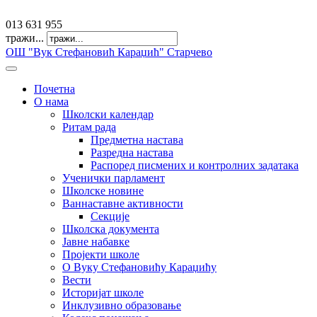
offfice@osvkaradzic.edu.rs
013 631 955
тражи...
ОШ "Вук Стефановић Караџић" Старчево
Почетна
О нама
Школски календар
Ритам рада
Предметна настава
Разредна настава
Распоред писмених и контролних задатака
Ученички парламент
Школске новине
Ваннаставне активности
Секције
Школска документа
Јавне набавке
Пројекти школе
О Вуку Стефановићу Караџићу
Вести
Историјат школе
Инклузивно образовање