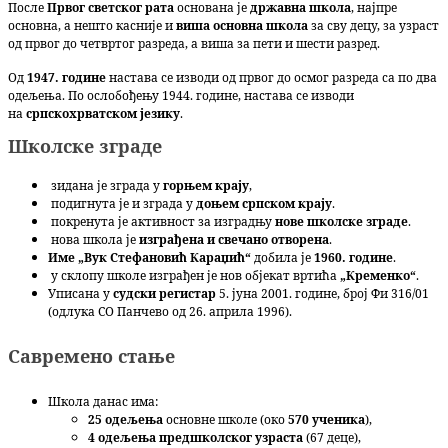
После
Првог светског рата
основана је
државна школа
, најпре
основна, а нешто касније и
виша основна школа
за сву децу, за узраст
од првог до четвртог разреда, а виша за пети и шести разред.
Од
1947. године
настава се изводи од првог до осмог разреда са по два
одељења. По ослобођењу 1944. године, настава се изводи
на
српскохрватском језику
.
Школске зграде
зидана је зграда у
горњем крају
,
подигнута је и зграда у
доњем српском крају
.
покренута је активност за изградњу
нове школске зграде
.
нова школа је
изграђена и свечано отворена
.
Име „Вук Стефановић Караџић“
добила је
1960. године
.
у склопу школе изграђен је нов објекат вртића
„Кременко“
.
Уписана у
судски регистар
5. јуна 2001. године, број Фи 316/01
(одлука СО Панчево од 26. априла 1996).
Савремено стање
Школа данас има:
25 одељења
основне школе (око
570 ученика
),
4 одељења предшколског узраста
(67 деце),