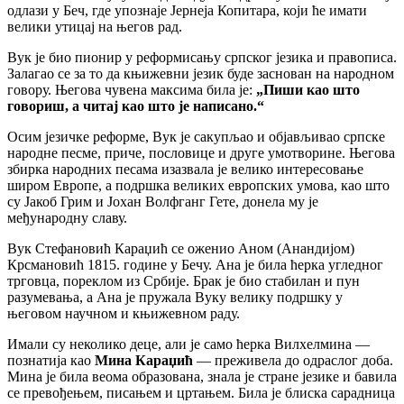
одлази у Беч, где упознаје Јернеја Копитара, који ће имати
велики утицај на његов рад.
Вук је био пионир у реформисању српског језика и правописа.
Залагао се за то да књижевни језик буде заснован на народном
говору. Његова чувена максима била је:
„Пиши као што
говориш, а читај као што је написано.“
Осим језичке реформе, Вук је сакупљао и објављивао српске
народне песме, приче, пословице и друге умотворине. Његова
збирка народних песама изазвала је велико интересовање
широм Европе, а подршка великих европских умова, као што
су Јакоб Грим и Јохан Волфганг Гете, донела му је
међународну славу.
Вук Стефановић Караџић се оженио Аном (Анандијом)
Крсмановић 1815. године у Бечу. Ана је била ћерка угледног
трговца, пореклом из Србије. Брак је био стабилан и пун
разумевања, а Ана је пружала Вуку велику подршку у
његовом научном и књижевном раду.
Имали су неколико деце, али је само ћерка Вилхелмина —
познатија као
Мина Караџић
— преживела до одраслог доба.
Мина је била веома образована, знала је стране језике и бавила
се превођењем, писањем и цртањем. Била је блиска сарадница