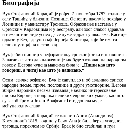
Биографија
Вук Стефановић Караџић је рођен 7. новембра 1787. године у
селу Тршићу, у близини Лознице. Основну школу је похађао у
Лозници и у манастиру Троноша. Образовање наставља у
Сремским Карловцима и у Београду, али због слабог здравља
и немаштине није успео да се дуже задржи у школама. Касније
одлази у Беч, где упознаје Јернеја Копитара, који ће имати
велики утицај на његов рад.
Вук је био пионир у реформисању српског језика и правописа.
Залагао се за то да књижевни језик буде заснован на народном
говору. Његова чувена максима била је:
„Пиши као што
говориш, а читај као што је написано.“
Осим језичке реформе, Вук је сакупљао и објављивао српске
народне песме, приче, пословице и друге умотворине. Његова
збирка народних песама изазвала је велико интересовање
широм Европе, а подршка великих европских умова, као што
су Јакоб Грим и Јохан Волфганг Гете, донела му је
међународну славу.
Вук Стефановић Караџић се оженио Аном (Анандијом)
Крсмановић 1815. године у Бечу. Ана је била ћерка угледног
трговца, пореклом из Србије. Брак је био стабилан и пун