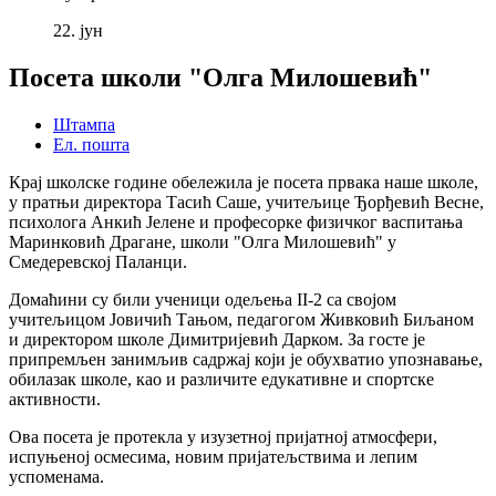
22.
јун
Посета школи "Олга Милошевић"
Штампа
Ел. пошта
Крај школске године обележила је посета првака наше школе,
у пратњи директора Тасић Саше, учитељице Ђорђевић Весне,
психолога Анкић Јелене и професорке физичког васпитања
Маринковић Драгане, школи "Олга Милошевић" у
Смедеревској Паланци.
Домаћини су били ученици одељења II-2 са својом
учитељицом Јовичић Тањом, педагогом Живковић Биљаном
и директором школе Димитријевић Дарком. За госте је
припремљен занимљив садржај који је обухватио упознавање,
обилазак школе, као и различите едукативне и спортске
активности.
Ова посета је протекла у изузетној пријатној атмосфери,
испуњеној осмесима, новим пријатељствима и лепим
успоменама.