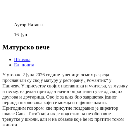
Аутор
Наташа
16.
јун
Матурско вече
Штампа
Ел. пошта
У уторак 2.јуна 2026.године ученици осмих разреда
прославили су своју матуру у ресторану ,,Романтик'' у
Панчеву. У присуству својих наставника и учитеља, уз музику
и песму, на један пригодан начин опростили су се од својих
другова и другарица. Ово је за њих био завршетак једног
периода школовања који се можда и највише памти.
Пригодним говором све присутне поздравио је директор
школе Саша Тасић који их је подсетио на незаборавне
тренутке у школи, али и на обавезе које ће их пратити током
живота.