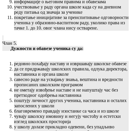
информације о његовим правима и обавезама
учествовање у раду органа школе када су на дневном
реду питања од значаја за ученике
покретање иницијативе за преиспитивање одговорности
ученика у образовно-васпитном раду, уколико права из
тачке 1. до 10. овог члана нису остварене.
Члан 5.
Дужности и обавезе ученика су да:
редовно похађају наставу и извршавају школске обавезе
да се придржавају школских правила, одлука директора,
наставника и органа школе
савесно раде на усвајању знања, вештина и вредности
прописаних школским програмом
не ометају извођење наставе и не напуштају час без
претходног одобрења наставника
поштују личност других ученика, наставника и осталих
запослених у школи
благовремено правдају изостанке са часа и из школе
чувају школску имовину и негују чистоћу и естетски
изглед школских просторија
у школу долазе прикладно одевени, без упадљиво