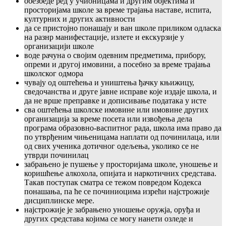
обезбеде ред у учионицама и другим објектима и
просторијама школе за време трајања наставе, испита,
културних и других активности
да се пристојно понашају и ван школе приликом одласка
на разнр манифестације, излете и екскурзије у
организацији школе
воде рачуна о својим одевним предметима, прибору,
опреми и другој имовини, а посебно за време трајања
школског одмора
чувају од оштећења и уништења ђачку књижицу,
сведочанства и друге јавне исправе које издаје школа, и
да не врше преправке и дописивање података у исте
сва оштећења школске имовине или имовине других
организација за време посета или извођења дела
програма образовно-васпитног рада, школа има право да
по утврђеним чињеницама наплати од починилаца, или
од свих ученика дотичног одељења, уколико се не
утврди починилац
забрањено је пушење у просторијама школе, уношење и
коришћење алкохола, опијата и наркотичних средстава.
Такав поступак сматра се тежом повредом Кодекса
понашања, па ће се починиоцима изрећи најстрожије
дисциплинске мере.
најстрожије је забрањено уношење оружја, оруђа и
других средстава којима се могу нанети озледе и