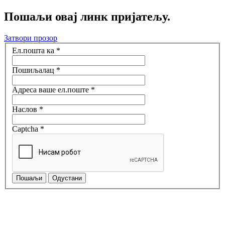
Пошаљи овај линк пријатељу.
Затвори прозор
Ел.пошта ка
*
Пошиљалац
*
Адреса ваше ел.поште
*
Наслов
*
Captcha
*
Пошаљи
Одустани