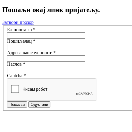
Пошаљи овај линк пријатељу.
Затвори прозор
Ел.пошта ка
*
Пошиљалац
*
Адреса ваше ел.поште
*
Наслов
*
Captcha
*
Пошаљи
Одустани