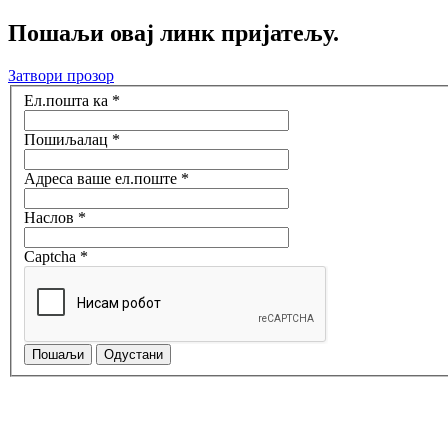
Пошаљи овај линк пријатељу.
Затвори прозор
Ел.пошта ка
*
Пошиљалац
*
Адреса ваше ел.поште
*
Наслов
*
Captcha
*
Пошаљи
Одустани