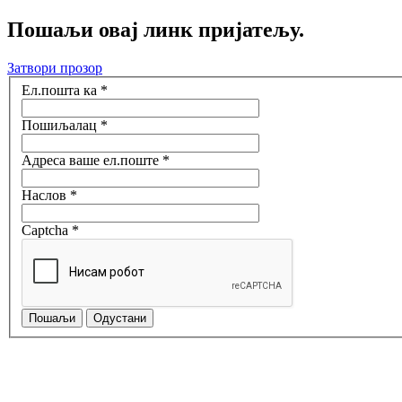
Пошаљи овај линк пријатељу.
Затвори прозор
Ел.пошта ка
*
Пошиљалац
*
Адреса ваше ел.поште
*
Наслов
*
Captcha
*
Пошаљи
Одустани