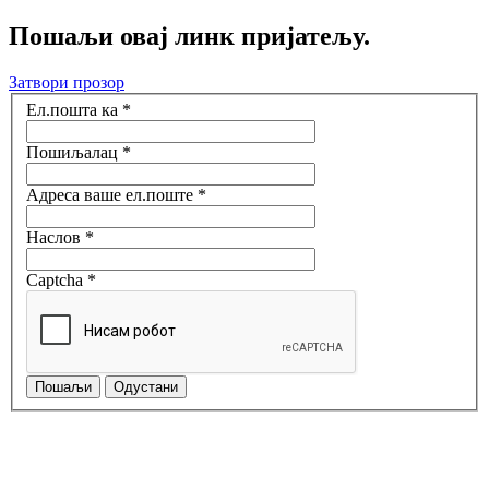
Пошаљи овај линк пријатељу.
Затвори прозор
Ел.пошта ка
*
Пошиљалац
*
Адреса ваше ел.поште
*
Наслов
*
Captcha
*
Пошаљи
Одустани