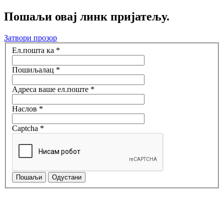
Пошаљи овај линк пријатељу.
Затвори прозор
Ел.пошта ка
*
Пошиљалац
*
Адреса ваше ел.поште
*
Наслов
*
Captcha
*
Пошаљи
Одустани