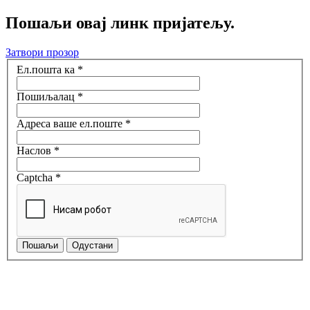
Пошаљи овај линк пријатељу.
Затвори прозор
Ел.пошта ка
*
Пошиљалац
*
Адреса ваше ел.поште
*
Наслов
*
Captcha
*
Пошаљи
Одустани